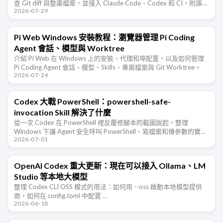
查 Git diff 與整庫檔案，並接入 Claude Code、Codex 和 CI，附誤
2026-07-29
報、成本與許可權排查。
Pi Web Windows 安裝教程：瀏覽器管理 Pi Coding
Agent 會話、模型與 Worktree
介紹 Pi Web 在 Windows 上的安裝、代理和埠配置，以及如何管理
Pi Coding Agent 會話、模型、Skills、專案檔案與 Git Worktree。
2026-07-24
Codex 大戰 PowerShell：powershell-safe-
invocation Skill 解決了什麼
從一次 Codex 在 PowerShell 裡反覆修腳本的截圖說起，整理
Windows 下讓 Agent 安全呼叫 PowerShell、寫檔案和傳參數的實用
2026-07-01
規則。
OpenAI Codex 重大更新：現在可以接入 Ollama、LM
Studio 等本地大模型
整理 Codex CLI OSS 模式的用法：如何用 --oss 啟動本地模型提供
商，如何在 config.toml 中配置 …
2026-06-18