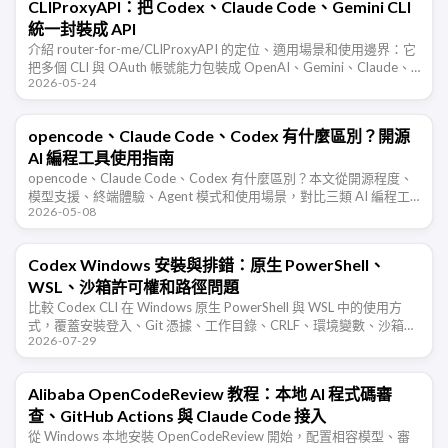
CLIProxyAPI：把 Codex、Claude Code、Gemini CLI
統一封裝成 API
介紹 router-for-me/CLIProxyAPI 的定位、適用場景和使用邊界：它
把多個 CLI 與 OAuth 帳號能力包裝成 OpenAI、Gemini、Claude、
2026-05-24
Codex 相容 …
opencode、Claude Code、Codex 有什麼區別？開源
AI 編程工具使用指南
opencode、Claude Code、Codex 有什麼區別？本文從開源程度、
模型支援、終端體驗、Agent 模式和使用場景，對比三類 AI 編程工
2026-05-08
具的特點。
Codex Windows 安裝與排錯：原生 PowerShell、
WSL、沙箱許可權和路徑問題
比較 Codex CLI 在 Windows 原生 PowerShell 與 WSL 中的使用方
式，覆蓋安裝登入、Git 憑據、工作目錄、CRLF、環境變數、沙箱審
2026-07-29
批和常見許可權錯誤。
Alibaba OpenCodeReview 教程：本地 AI 程式碼審
查、GitHub Actions 與 Claude Code 接入
從 Windows 本地安裝 OpenCodeReview 開始，配置相容模型、審