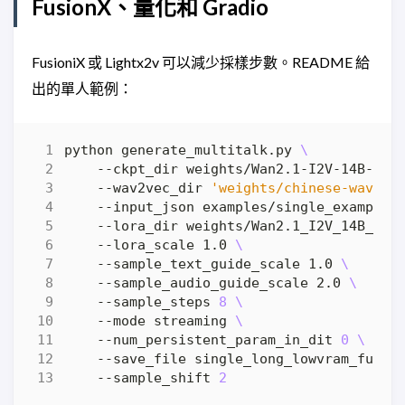
FusionX、量化和 Gradio
FusioniX 或 Lightx2v 可以減少採樣步數。README 給
出的單人範例：
python generate_multitalk.py 
    --ckpt_dir weights/Wan2.1-I2V-14B-480
    --wav2vec_dir 
'weights/chinese-wav2ve
    --input_json examples/single_example_
    --lora_dir weights/Wan2.1_I2V_14B_Fus
    --lora_scale 1.0 
    --sample_text_guide_scale 1.0 
    --sample_audio_guide_scale 2.0 
    --sample_steps 
8
    --mode streaming 
    --num_persistent_param_in_dit 
0
    --save_file single_long_lowvram_fusio
    --sample_shift 
2