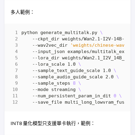
多人範例：
python generate_multitalk.py 
    --ckpt_dir weights/Wan2.1-I2V-14B-480
    --wav2vec_dir 
'weights/chinese-wav2ve
    --input_json examples/multitalk_examp
    --lora_dir weights/Wan2.1_I2V_14B_Fus
    --lora_scale 1.0 
    --sample_text_guide_scale 1.0 
    --sample_audio_guide_scale 2.0 
    --sample_steps 
8
    --mode streaming 
    --num_persistent_param_in_dit 
0
INT8 量化模型只支援單卡執行，範例：