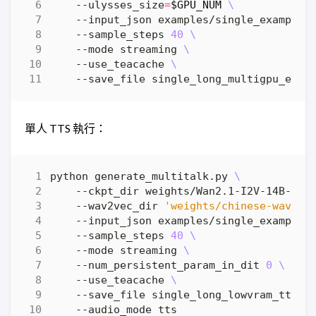
    --ulysses_size
=
$GPU_NUM
    --input_json examples/single_example_
    --sample_steps 
40
    --mode streaming 
    --use_teacache 
單人 TTS 執行：
python generate_multitalk.py 
    --ckpt_dir weights/Wan2.1-I2V-14B-480
    --wav2vec_dir 
'weights/chinese-wav2ve
    --input_json examples/single_example_
    --sample_steps 
40
    --mode streaming 
    --num_persistent_param_in_dit 
0
    --use_teacache 
    --save_file single_long_lowvram_tts_e