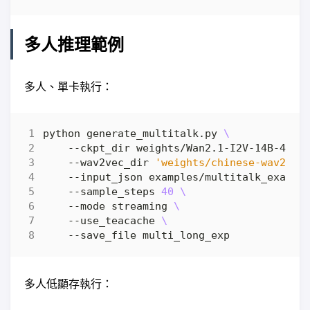
多人推理範例
多人、單卡執行：
python generate_multitalk.py 
    --ckpt_dir weights/Wan2.1-I2V-14B-480P
    --wav2vec_dir 
'weights/chinese-wav2vec
    --input_json examples/multitalk_exampl
    --sample_steps 
40
    --mode streaming 
    --use_teacache 
多人低顯存執行：