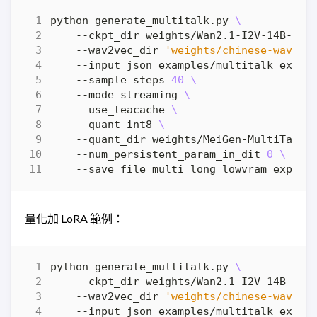
python generate_multitalk.py 
    --ckpt_dir weights/Wan2.1-I2V-14B-480
    --wav2vec_dir 
'weights/chinese-wav2ve
    --input_json examples/multitalk_examp
    --sample_steps 
40
    --mode streaming 
    --use_teacache 
    --quant int8 
    --quant_dir weights/MeiGen-MultiTalk 
    --num_persistent_param_in_dit 
0
量化加 LoRA 範例：
python generate_multitalk.py 
    --ckpt_dir weights/Wan2.1-I2V-14B-480
    --wav2vec_dir 
'weights/chinese-wav2ve
    --input_json examples/multitalk_examp