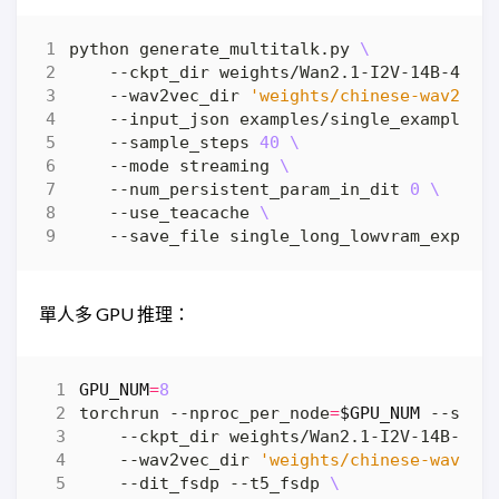
python generate_multitalk.py 
    --ckpt_dir weights/Wan2.1-I2V-14B-480P
    --wav2vec_dir 
'weights/chinese-wav2vec
    --input_json examples/single_example_1
    --sample_steps 
40
    --mode streaming 
    --num_persistent_param_in_dit 
0
    --use_teacache 
單人多 GPU 推理：
GPU_NUM
=
8
torchrun --nproc_per_node
=
$GPU_NUM
 --stan
    --ckpt_dir weights/Wan2.1-I2V-14B-480
    --wav2vec_dir 
'weights/chinese-wav2ve
    --dit_fsdp --t5_fsdp 