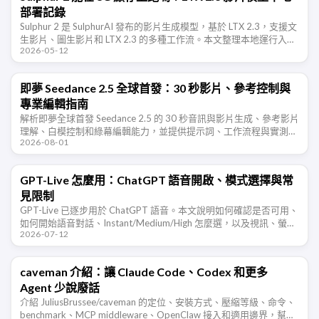
部署記錄
Sulphur 2 是 SulphurAI 發布的影片生成模型，基於 LTX 2.3，支援文
生影片、圖生影片和 LTX 2.3 的多種工作流。本文整理本地運行入
2026-05-12
口、8G 顯存可行性、工具選擇和常見失敗 …
即夢 Seedance 2.5 全球首發：30 秒影片、參考控制與
專業編輯指南
解析即夢全球首發 Seedance 2.5 的 30 秒音訊與影片生成、參考影片
理解、白模控制和綠幕編輯能力，並提供提示詞、工作流程與實測驗
2026-08-01
收方法。
GPT-Live 怎麼用：ChatGPT 語音開啟、模式選擇與常
見限制
GPT-Live 已逐步用於 ChatGPT 語音。本文說明如何確認是否可用、
如何開始語音對話、Instant/Medium/High 怎麼選，以及視訊、螢幕
2026-07-12
分享和語言體驗等限制。
caveman 介紹：讓 Claude Code、Codex 和更多
Agent 少說廢話
介紹 JuliusBrussee/caveman 的定位、安裝方式、壓縮等級、命令、
benchmark、MCP middleware、OpenClaw 接入和適用邊界，幫助