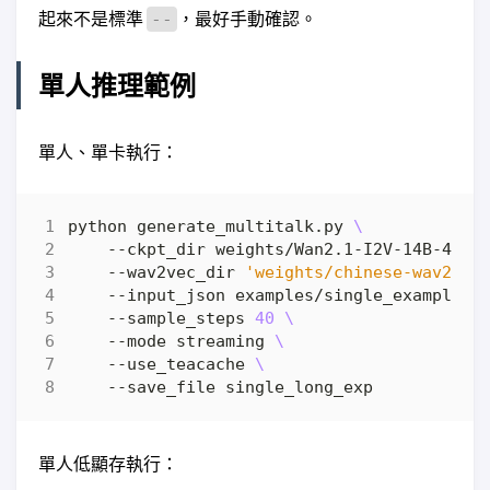
起來不是標準
，最好手動確認。
--
單人推理範例
單人、單卡執行：
python generate_multitalk.py 
    --ckpt_dir weights/Wan2.1-I2V-14B-480P
    --wav2vec_dir 
'weights/chinese-wav2vec
    --input_json examples/single_example_1
    --sample_steps 
40
    --mode streaming 
    --use_teacache 
單人低顯存執行：