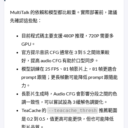
MultiTalk 的依賴和模型都比較重。實際部署前，建議
先確認這些點：
目前程式碼主要支援 480P 推理，720P 需要多
GPU。
官方提示音訊 CFG 通常在 3 到 5 之間效果較
好，提高 audio CFG 有助於口型同步。
模型訓練在 25 FPS、81 幀影片上，81 幀更適合
prompt 跟隨；更長幀數可能降低 prompt 跟隨能
力。
長影片生成時，Audio CFG 會影響分段之間的色
調一致性，可以嘗試設為 3 緩解色調變化。
TeaCache 的
推薦範圍
--teacache_thresh
是 0.2 到 0.5，值更高可能更快，但也可能降低
影片品質。