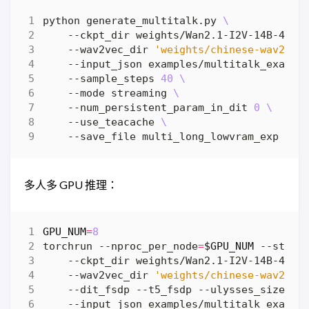
python generate_multitalk.py 
    --ckpt_dir weights/Wan2.1-I2V-14B-480P
    --wav2vec_dir 
'weights/chinese-wav2vec
    --input_json examples/multitalk_exampl
    --sample_steps 
40
    --mode streaming 
    --num_persistent_param_in_dit 
0
    --use_teacache 
多人多 GPU 推理：
GPU_NUM
=
8
torchrun --nproc_per_node
=
$GPU_NUM
 --stand
    --ckpt_dir weights/Wan2.1-I2V-14B-480P
    --wav2vec_dir 
'weights/chinese-wav2vec
    --dit_fsdp --t5_fsdp --ulysses_size
=
$G
    --input_json examples/multitalk_exampl