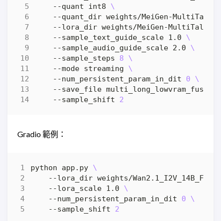
    --quant int8 
    --quant_dir weights/MeiGen-MultiTalk 
    --lora_dir weights/MeiGen-MultiTalk/q
    --sample_text_guide_scale 1.0 
    --sample_audio_guide_scale 2.0 
    --sample_steps 
8
    --mode streaming 
    --num_persistent_param_in_dit 
0
    --save_file multi_long_lowvram_fusion
    --sample_shift 
2
Gradio 範例：
python app.py 
    --lora_dir weights/Wan2.1_I2V_14B_Fusi
    --lora_scale 1.0 
    --num_persistent_param_in_dit 
0
    --sample_shift 
2