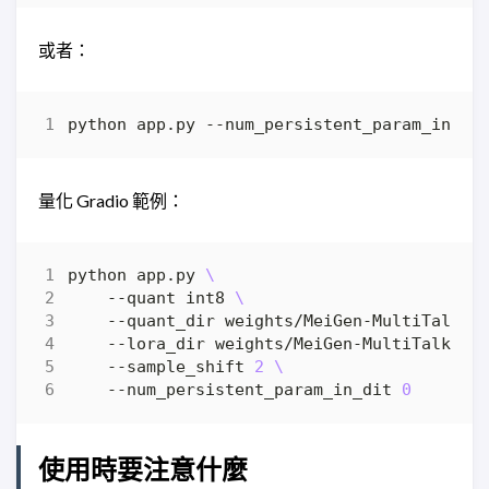
或者：
python app.py --num_persistent_param_in_di
量化 Gradio 範例：
python app.py 
    --quant int8 
    --quant_dir weights/MeiGen-MultiTalk 
    --lora_dir weights/MeiGen-MultiTalk/qu
    --sample_shift 
2
    --num_persistent_param_in_dit 
0
使用時要注意什麼