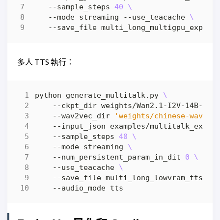
    --sample_steps 
40
    --mode streaming --use_teacache 
多人 TTS 執行：
python generate_multitalk.py 
    --ckpt_dir weights/Wan2.1-I2V-14B-480
    --wav2vec_dir 
'weights/chinese-wav2ve
    --input_json examples/multitalk_examp
    --sample_steps 
40
    --mode streaming 
    --num_persistent_param_in_dit 
0
    --use_teacache 
    --save_file multi_long_lowvram_tts_ex