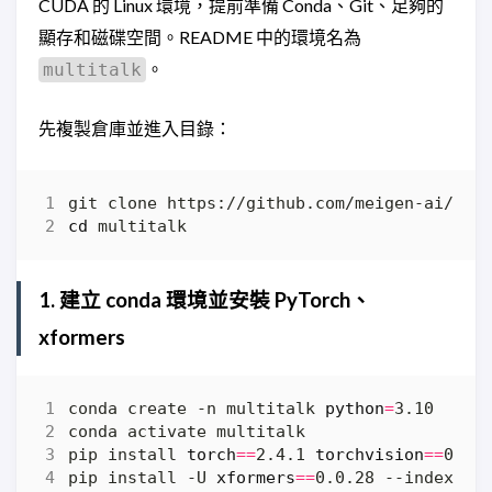
CUDA 的 Linux 環境，提前準備 Conda、Git、足夠的
顯存和磁碟空間。README 中的環境名為
。
multitalk
先複製倉庫並進入目錄：
cd
1. 建立 conda 環境並安裝 PyTorch、
xformers
conda create -n multitalk 
python
=
pip install 
torch
==
2.4.1 
torchvision
==
0.19
pip install -U 
xformers
==