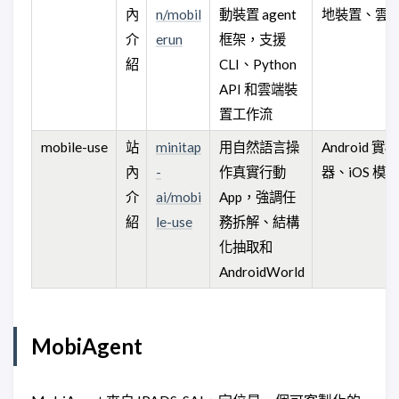
內
n/mobil
動裝置 agent
地裝置、雲
介
erun
框架，支援
紹
CLI、Python
API 和雲端裝
置工作流
mobile-use
站
minitap
用自然語言操
Android 實
內
-
作真實行動
器、iOS 模
介
ai/mobi
App，強調任
紹
le-use
務拆解、結構
化抽取和
AndroidWorld
MobiAgent