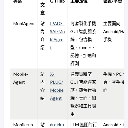
專案
GitHub
主要定位
裝置/平台
文
章
MobiAgent
站
IPADS-
可客製化手機
主要面向
內
SAI/Mo
GUI 智能體系
Android/Ha
介
biAgen
統，包含模
手機
紹
t
型、runner、
記憶、加速和
評測
Mobile-
站
X-
通義實驗室
手機、PC、
Agent
內
PLUG/
GUI 智能體家
頁、雲手機/
介
Mobile
族，覆蓋行動
面
紹
Agent
端、桌面、瀏
覽器和工具調
用
Mobilerun
站
droidru
LLM 無關的行
Android、i