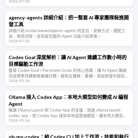
2026-07-03
者判斷它適合哪些交易研究場景。
agency-agents 詳細介紹：把一整套 AI 專家團隊裝進開
發工具
詳細介紹 msitarzewski/agency-agents 的定位、安裝方式、適配工
具、使用流程，並保留完整的 Agent 功能介紹表格。
2026-07-02
Codex Goal 深度解析：讓 AI Agent 連續工作數小時的
目標驅動工作流
整理 Codex Goal / Persistent Goals 的核心思路：讓 AI Agent 圍繞
完成標準持續推進複雜任務，避免在遷移、重構、測試修復中提前宣
2026-05-26
布完成。
Ollama 接入 Codex App：本地大模型如何變成 AI 編程
Agent
解讀 Ollama Launch 對 Codex App 的支援：透過 ollama launch
codex-app，把 Codex App 接到本地或雲端模型，讓本地大模型從
2026-05-26
聊天工具進入 AI 編 …
oh-my-codex：給 Codex CLI 加上工作流、技能和執行