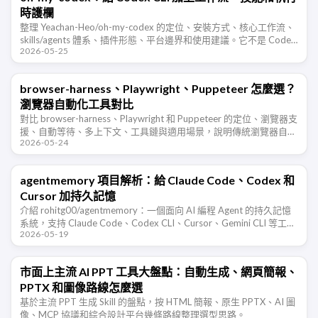
時護欄
整理 Yeachan-Heo/oh-my-codex 的定位、安裝方式、核心工作流、
skills/agents 體系、插件形態、平台邊界和使用建議。它不是 Codex
2026-05-25
的替代品，而是給 Codex …
browser-harness、Playwright、Puppeteer 怎麼選？
瀏覽器自動化工具對比
對比 browser-harness、Playwright 和 Puppeteer 的定位、瀏覽器支
援、自動等待、多上下文、工具鏈與適用場景，說明傳統瀏覽器自動
2026-05-24
化與 AI Agent 原生瀏覽器控制的 …
agentmemory 項目解析：給 Claude Code、Codex 和
Cursor 加持久記憶
介紹 rohitg00/agentmemory：一個面向 AI 編程 Agent 的持久記憶
系統，支持 Claude Code、Codex CLI、Cursor、Gemini CLI 等工
2026-05-19
具，通過 …
市面上主流 AI PPT 工具大盤點：自動生成、網頁簡報、
PPTX 和圖像路線怎麼選
基於主流 PPT 生成 Skill 的盤點，按 HTML 簡報、原生 PPTX、AI 圖
像、MCP 協議和綜合設計平台幾條路線整理選型思路。