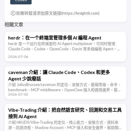
如需转载请添加原文链接(
https://knightli.com
)
相關文章
herdr：在一个終端里管理多個 AI 編程 Agent
herdr 是一个运行在終端里的 AI Agent multiplexer，可同时管理
Claude Code、Codex、OpenCode、Devin 等多個編程 Agent，并
支持 …
2026-07-06
caveman 介紹：讓 Claude Code、Codex 和更多
Agent 少說廢話
介紹 JuliusBrussee/caveman 的定位、安裝方式、壓縮等級、命令、
benchmark、MCP middleware、OpenClaw 接入和適用邊界，幫助
2026-07-03
開發者判斷這類 Agent …
Vibe-Trading 介紹：把自然語言研究、回測和交易工具
接到 AI Agent
介紹 HKUDS/Vibe-Trading 的定位、核心能力、安裝方式、資料來
源、回測流程、Shadow Account、MCP 接入和安全邊界，幫助開發