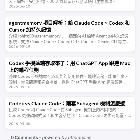
入、價格、安全回退、30 天資料留存和企業使用注意事項。
2026-06-10
agentmemory 項目解析：給 Claude Code、Codex 和
Cursor 加持久記憶
介紹 rohitg00/agentmemory：一個面向 AI 編程 Agent 的持久記憶
系統，支持 Claude Code、Codex CLI、Cursor、Gemini CLI 等工
2026-05-19
具，通過 …
Codex 手機遠端存取來了：用 ChatGPT App 跟進 Mac
上的編程任務
整理 Codex 手機遠端存取功能的使用條件、連線流程、能做什麼、
限制、常見問題和適合場景：透過 ChatGPT 手機 App 遠端跟進
2026-05-16
Mac 上執行的 Codex 編程任務。
Codex vs Claude Code：兩套 Subagent 機制怎麼選
比較 Codex 和 Claude Code 在 Subagent 機制上的不同取向：
Codex 更強調顯式派工和主會話控制，Claude Code 更像可配置、
可記憶、可隔離、可背景執行的 …
2026-05-08