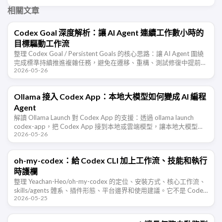
相關文章
Codex Goal 深度解析：讓 AI Agent 連續工作數小時的
目標驅動工作流
整理 Codex Goal / Persistent Goals 的核心思路：讓 AI Agent 圍繞
完成標準持續推進複雜任務，避免在遷移、重構、測試修復中提前宣
2026-05-26
布完成。
Ollama 接入 Codex App：本地大模型如何變成 AI 編程
Agent
解讀 Ollama Launch 對 Codex App 的支援：透過 ollama launch
codex-app，把 Codex App 接到本地或雲端模型，讓本地大模型從
2026-05-26
聊天工具進入 AI 編 …
oh-my-codex：給 Codex CLI 加上工作流、技能和執行
時護欄
整理 Yeachan-Heo/oh-my-codex 的定位、安裝方式、核心工作流、
skills/agents 體系、插件形態、平台邊界和使用建議。它不是 Codex
2026-05-25
的替代品，而是給 Codex …