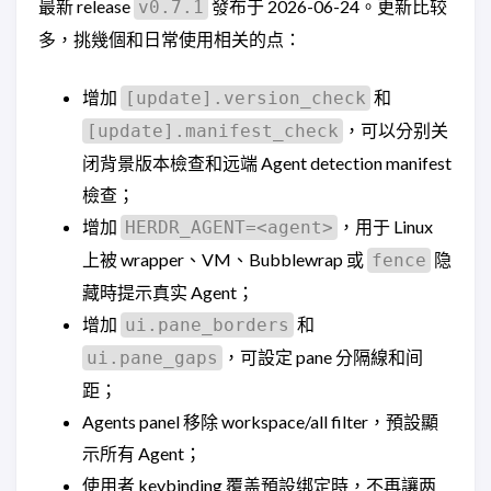
最新 release
發布于 2026-06-24。更新比较
v0.7.1
多，挑幾個和日常使用相关的点：
增加
和
[update].version_check
，可以分别关
[update].manifest_check
闭背景版本檢查和远端 Agent detection manifest
檢查；
增加
，用于 Linux
HERDR_AGENT=<agent>
上被 wrapper、VM、Bubblewrap 或
隐
fence
藏時提示真实 Agent；
增加
和
ui.pane_borders
，可設定 pane 分隔線和间
ui.pane_gaps
距；
Agents panel 移除 workspace/all filter，預設顯
示所有 Agent；
使用者 keybinding 覆盖預設绑定時，不再讓两