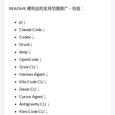
README 裡列出的支持范围很广，包括：
pi；
Claude Code；
Codex；
Droid；
Amp；
OpenCode；
Grok CLI；
Hermes Agent；
Kilo Code CLI；
Devin CLI；
Cursor Agent；
Antigravity CLI；
Kimi Code CLI；