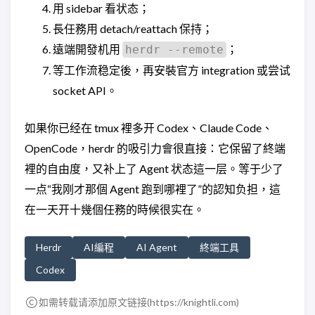
用 sidebar 看状态；
長任務用 detach/reattach 保持；
遠端開發机用
；
herdr --remote
等工作流稳定後，再安裝官方 integration 或尝试
socket API。
如果你已经在 tmux 裡多开 Codex、Claude Code、
OpenCode，herdr 的吸引力會很直接：它保留了終端
裡的自由度，又补上了 Agent 状态這一层。等于少了
一点“我刚才那個 Agent 跑到哪裡了”的認知负担，這
在一天开十幾個任務的時候很实在。
Herdr
AI編程
AI Agent
終端工具
Codex
如需转载请添加原文链接(
https://knightli.com
)