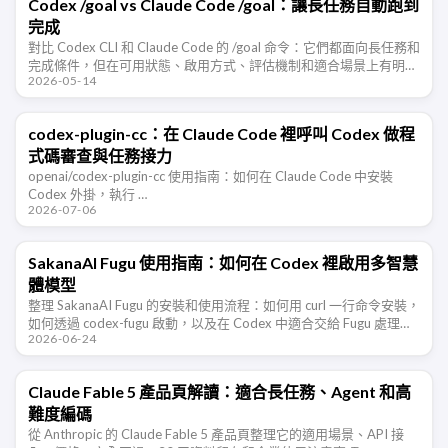
Codex /goal vs Claude Code /goal：讓長任務自動跑到
完成
對比 Codex CLI 和 Claude Code 的 /goal 命令：它們都面向長任務和
完成條件，但在可用狀態、啟用方式、評估機制和適合場景上有明顯
2026-05-14
差異。
codex-plugin-cc：在 Claude Code 裡呼叫 Codex 做程
式碼審查與任務接力
openai/codex-plugin-cc 使用指南：如何在 Claude Code 中安裝
Codex 外掛，執行 …
2026-07-06
SakanaAI Fugu 使用指南：如何在 Codex 裡啟用多智慧
體模型
整理 SakanaAI Fugu 的安裝和使用流程：如何用 curl 一行命令安裝，
如何透過 codex-fugu 啟動，以及在 Codex 中適合交給 Fugu 處理的
2026-06-24
開發任務和注意事項。
Claude Fable 5 產品頁解讀：適合長任務、Agent 和高
難度編碼
從 Anthropic 的 Claude Fable 5 產品頁整理它的適用場景、API 接