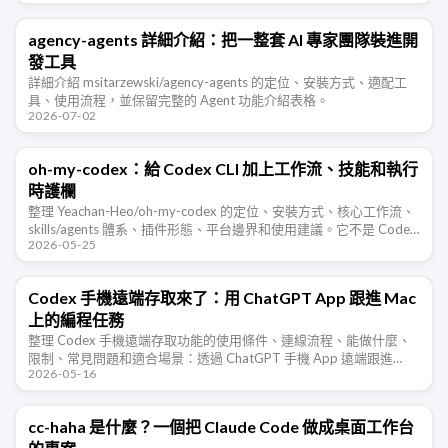
agency-agents 詳細介紹：把一整套 AI 專家團隊裝進開
發工具
詳細介紹 msitarzewski/agency-agents 的定位、安裝方式、適配工
具、使用流程，並保留完整的 Agent 功能介紹表格。
2026-07-02
oh-my-codex：給 Codex CLI 加上工作流、技能和執行
時護欄
整理 Yeachan-Heo/oh-my-codex 的定位、安裝方式、核心工作流、
skills/agents 體系、插件形態、平台邊界和使用建議。它不是 Codex
2026-05-25
的替代品，而是給 Codex …
Codex 手機遠端存取來了：用 ChatGPT App 跟進 Mac
上的編程任務
整理 Codex 手機遠端存取功能的使用條件、連線流程、能做什麼、
限制、常見問題和適合場景：透過 ChatGPT 手機 App 遠端跟進
2026-05-16
Mac 上執行的 Codex 編程任務。
cc-haha 是什麼？一個把 Claude Code 做成桌面工作台