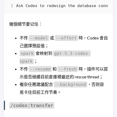
幾個细节要记住：
不传
或
時，Codex 會自
--model
--effort
己選擇預設值；
會映射到
spark
gpt-5.3-codex-
；
spark
不传
和
時，插件可以提
--resume
--fresh
示是否继續目前倉庫裡最近的 rescue thread；
複杂任務建議配合
，否则容
--background
易卡住目前工作节奏。
/codex:transfer