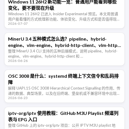
Windows 11 26H2 新功能一览：普通用户能看到哪些
变化，要不要现在升级
Windows 11 26H2 已进入 Insider Experimental 预览。本文用普通
用户能看懂的方式梳理新功能、体验变化、升级方式和是否值得现在
2026-07-07
尝鲜。
MinerU 3.4 五种模式怎么选？pipeline、hybrid-
engine、vlm-engine、hybrid-http-client、vlm-http-
client 一篇看懂
整理 MinerU 3.4 CLI 支持的五种后端模式，说明 pipeline、hybrid-
engine、vlm-engine、hybrid-http-client 和 …
2026-06-26
OSC 3008 是什么：systemd 终端上下文信令和乱码排
障
解释 UAPI.15 OSC 3008 Hierarchical Context Signalling 的作用、传
递的数据、典型场景，以及在旧终端、堡垒机或不兼容环境中出现乱
2026-06-23
码时的排查和禁用方法。
iptv-org/iptv 使用教程：GitHub M3U Playlist 频道列
表与 EPG 入口
整理 GitHub 上的 iptv-org/iptv 项目：公开 IPTV M3U playlist 地