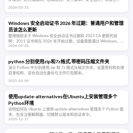
NAS、Windows、Android 多设备同步时需要注意的地方 …
2026-05-31
Windows 安全启动证书 2026 年过期：普通用户和管理
员该怎么更新
整理微软关于 Windows 安全启动证书过期和 2023 CA 更新的说
明：2011 证书将在 2026 年开始过期，设备需要通过 Windows、固
2026-05-20
件或 OEM 更新迁移到新证书，避免失去后续安全 …
python 分别使用zip和7z格式,带密码压缩文件夹
演示 Python 中分别使用 zip 和 7z 格式压缩文件夹、设置密码和处理
目录结构，适合自动化备份与文件打包脚本。
2025-02-09
使用update-alternatives在Ubuntu上安装管理多个
Python环境
说明如何在 Ubuntu 上使用 update-alternatives 管理多个 Python 版
本，包含注册解释器、切换默认版本和验证命令。
2020-12-17