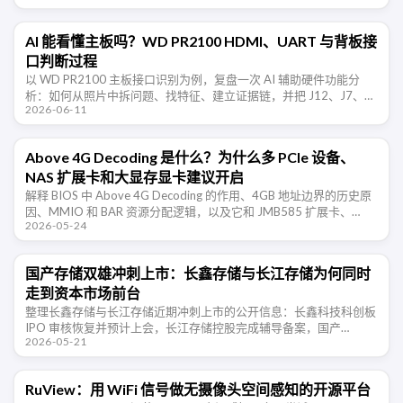
AI 能看懂主板吗？WD PR2100 HDMI、UART 与背板接
口判断过程
以 WD PR2100 主板接口识别为例，复盘一次 AI 辅助硬件功能分
析：如何从照片中拆问题、找特征、建立证据链，并把 J12、J7、
2026-06-11
J50 等接口判断转成可实测的验证清单。
Above 4G Decoding 是什么？为什么多 PCIe 设备、
NAS 扩展卡和大显存显卡建议开启
解释 BIOS 中 Above 4G Decoding 的作用、4GB 地址边界的历史原
因、MMIO 和 BAR 资源分配逻辑，以及它和 JMB585 扩展卡、
2026-05-24
NAS、多显卡、Resizable …
国产存储双雄冲刺上市：长鑫存储与长江存储为何同时
走到资本市场前台
整理长鑫存储与长江存储近期冲刺上市的公开信息：长鑫科技科创板
IPO 审核恢复并预计上会，长江存储控股完成辅导备案，国产
2026-05-21
DRAM 与 NAND 两条主线正在同时走向资本市场。
RuView：用 WiFi 信号做无摄像头空间感知的开源平台