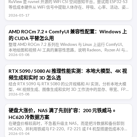
RuView 是 ruvnet 开源的 WiFi CSI 空间感知平台，尝试用 ESP32-S3
等低成本硬件从 WiFi 信号中提取人体存在、呼吸、心率、活动、姿
态和环境变化信息。项目仍处于 …
2026-05-17
AMD ROCm 7.2 + ComfyUI 兼容性配置：Windows 上
的 CUDA 平替怎么用
整理 AMD ROCm 7.2 系列在 Windows 与 Linux 上运行 ComfyUI、
本地绘图和视频 AI 工具的兼容性思路，说明 Radeon、Ryzen AI 与
2026-05-08
CUDA 平替路线的取 …
RTX 5090 / 5080 AI 推理性能实测：本地大模型、4K 视
频生成和实时 3D 怎么选
结合 RTX 5090 与 RTX 5080 的公开规格和 AI 实测，分析本地大模
型、4K 视频生成、图像生成和实时 3D 工作流中的显存、带宽、FP4
2026-05-08
与软件生态取舍。
硬盘大涨价，NAS 满了先别扩容：200 元铁威马 +
HC620 冷数据方案
在硬盘价格较高时，不急着升级主 NAS，而是把冷数据和备份卸到
HC620，并利用铁威马 F2-220、F2-221 或 F4 机型搭建低成本冷数
2026-05-04
据节点。