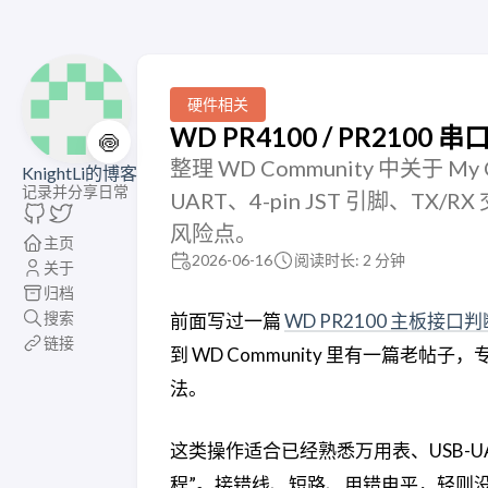
硬件相关
WD PR4100 / PR21
🍥
整理 WD Community 中关于 My 
KnightLi的博客
记录并分享日常
UART、4-pin JST 引脚、TX
风险点。
主页
2026-06-16
阅读时长: 2 分钟
关于
归档
搜索
前面写过一篇
WD PR2100 主板接口判
链接
到 WD Community 里有一篇老帖子，
法。
这类操作适合已经熟悉万用表、USB-UA
程”。接错线、短路、用错电平，轻则