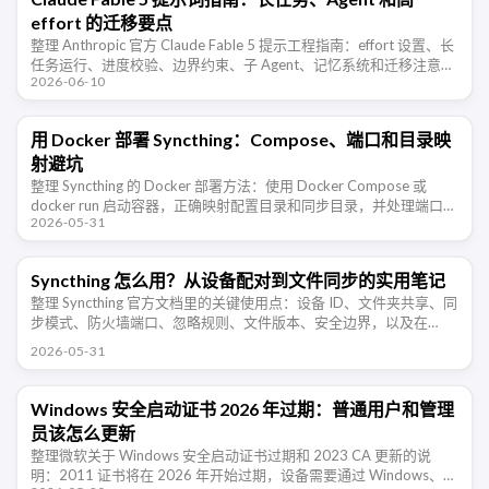
effort 的迁移要点
整理 Anthropic 官方 Claude Fable 5 提示工程指南：effort 设置、长
任务运行、进度校验、边界约束、子 Agent、记忆系统和迁移注意事
2026-06-10
项。
用 Docker 部署 Syncthing：Compose、端口和目录映
射避坑
整理 Syncthing 的 Docker 部署方法：使用 Docker Compose 或
docker run 启动容器，正确映射配置目录和同步目录，并处理端口、
2026-05-31
防火墙、PUID/PGID 权限和 …
Syncthing 怎么用？从设备配对到文件同步的实用笔记
整理 Syncthing 官方文档里的关键使用点：设备 ID、文件夹共享、同
步模式、防火墙端口、忽略规则、文件版本、安全边界，以及在
NAS、Windows、Android 多设备同步时需要注意的地方 …
2026-05-31
Windows 安全启动证书 2026 年过期：普通用户和管理
员该怎么更新
整理微软关于 Windows 安全启动证书过期和 2023 CA 更新的说
明：2011 证书将在 2026 年开始过期，设备需要通过 Windows、固