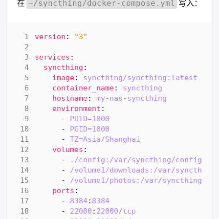
在
写入：
~/syncthing/docker-compose.yml
version
:
"3"
services
:
syncthing
:
image
:
syncthing/syncthing:latest
container_name
:
syncthing
hostname
:
my-nas-syncthing
environment
:
- 
PUID=1000
- 
PGID=1000
- 
TZ=Asia/Shanghai
volumes
:
- 
./config:/var/syncthing/config
- 
/volume1/downloads:/var/syncthing
- 
/volume1/photos:/var/syncthing/ph
ports
:
- 
8384
:
8384
- 
22000
:
22000
/tcp