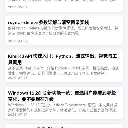
NAS、Windows、Android 多设备同步时需要注意的地方 …
2026-05-31
rsync --delete 参数详解与清空目录实践
解释 rsync --delete 参数的同步删除逻辑、常见风险和安全用法，并
演示用空目录快速清理目标目录的实践场景。
2026-03-29
Kimi K3 API 快速入门：Python、流式输出、视觉与工
具调用
从零调用 Kimi K3 API，介绍 Python 与 cURL 示例、推理强度、流式
输出、视觉输入、结构化输出、工具调用及 1M 上下文限制。
2026-07-18
Windows 11 26H2 新功能一览：普通用户能看到哪些
变化，要不要现在升级
Windows 11 26H2 已进入 Insider Experimental 预览。本文用普通
用户能看懂的方式梳理新功能、体验变化、升级方式和是否值得现在
2026-07-07
尝鲜。