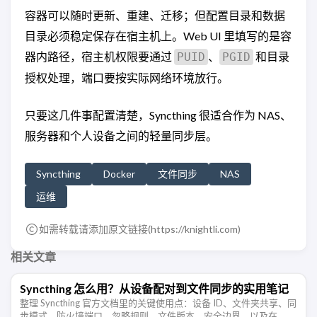
容器可以随时更新、重建、迁移；但配置目录和数据
目录必须稳定保存在宿主机上。Web UI 里填写的是容
器内路径，宿主机权限要通过
、
和目录
PUID
PGID
授权处理，端口要按实际网络环境放行。
只要这几件事配置清楚，Syncthing 很适合作为 NAS、
服务器和个人设备之间的轻量同步层。
Syncthing
Docker
文件同步
NAS
运维
如需转载请添加原文链接(
https://knightli.com
)
相关文章
Syncthing 怎么用？从设备配对到文件同步的实用笔记
整理 Syncthing 官方文档里的关键使用点：设备 ID、文件夹共享、同
步模式、防火墙端口、忽略规则、文件版本、安全边界，以及在