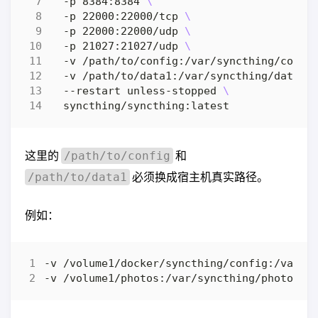
  -p 8384:8384 
  -p 22000:22000/tcp 
  -p 22000:22000/udp 
  -p 21027:21027/udp 
  -v /path/to/config:/var/syncthing/confi
  -v /path/to/data1:/var/syncthing/data1 
  --restart unless-stopped 
这里的
和
/path/to/config
必须换成宿主机真实路径。
/path/to/data1
例如：