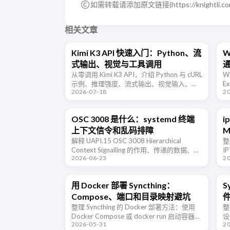
如需转载请添加原文链接(
https://knightli.c
相关文章
Kimi K3 API 快速入门：Python、流
W
式输出、视觉与工具调用
从零调用 Kimi K3 API，介绍 Python 与 cURL
W
示例、推理强度、流式输出、视觉输入、结
E
2026-07-18
2
构化输出、工具调用及 1M 上下文限制。
的
是
OSC 3008 是什么：systemd 终端
i
上下文信令和乱码排障
M
解释 UAPI.15 OSC 3008 Hierarchical
整
Context Signalling 的作用、传递的数据、典
I
2026-06-23
2
型场景，以及在旧终端、堡垒机或不兼容环
据
境中出现乱码时的排查和禁用方法。
II
用 Docker 部署 Syncthing：
S
Compose、端口和目录映射避坑
整理 Syncthing 的 Docker 部署方法：使用
整
Docker Compose 或 docker run 启动容器，
设
2026-05-31
2
正确映射配置目录和同步目录，并处理端
口