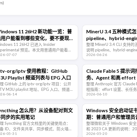
om
)
indows 11 26H2 新功能一览：普
MinerU 3.4 五种模
通用户能看到哪些变化，要不要现
pipeline、hybrid-eng
在升级
indows 11 26H2 已进入 Insider
engine、hybrid-http-c
整理 MinerU 3.4 CLI 
xperimental 预览。本文用普通用户能看懂
说明 pipeline、hybrid-engi
http-client 一篇看懂
026-07-07
2026-06-26
方式梳理新功能、体验变化、升级方式和
engine、hybrid-http-client 
否值得现在尝鲜。
ptv-org/iptv 使用教程：GitHub
Claude Fable 5 提
3U Playlist 频道列表与 EPG 入口
务、Agent 和高 effo
理 GitHub 上的 iptv-org/iptv 项目：公开
整理 Anthropic 官方 Claude
PTV M3U playlist 地址、EPG 入口、频道数
程指南：effort 设置、长
026-06-14
2026-06-10
库、地区/语言筛选方式，以及用 VLC、
验、边界约束、子 Agent
NA、PotPlayer …
注意事项。
yncthing 怎么用？从设备配对到文
Windows 安全启动证书
件同步的实用笔记
期：普通用户和管理员
理 Syncthing 官方文档里的关键使用点：
整理微软关于 Windows 
备 ID、文件夹共享、同步模式、防火墙端
和 2023 CA 更新的说明：2
026-05-31
2026-05-20
、忽略规则、文件版本、安全边界，以及
2026 年开始过期，设备需