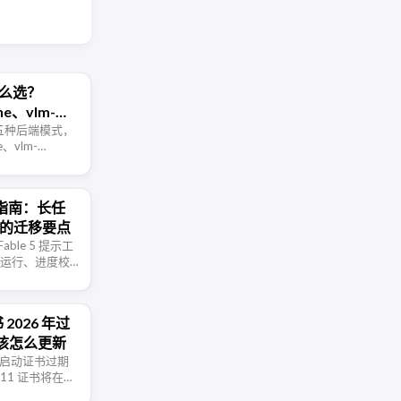
式怎么选？
ine、vlm-
lient、vlm-
支持的五种后端模式，
ne、vlm-
和 …
示词指南：长任
rt 的迁移要点
 Fable 5 提示工
任务运行、进度校
、记忆系统和迁移
 2026 年过
该怎么更新
安全启动证书过期
011 证书将在
要通过