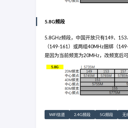
5.8G频段
5.8GHz频段，中国开放只有149、15
（149-161）或两组40MHz捆绑（149
是因为当前频宽为20MHz，改频宽后
WiFi信道
2.4G频段
5G频段
无