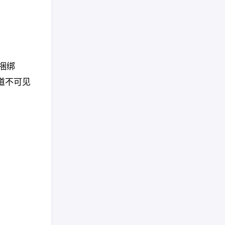
道捆绑
信道不可见