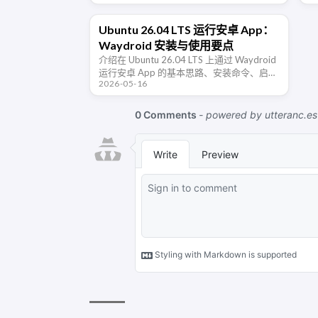
口、防火墙、PUID/PGID 权限和 …
在
需
Ubuntu 26.04 LTS 运行安卓 App：
Waydroid 安装与使用要点
介绍在 Ubuntu 26.04 LTS 上通过 Waydroid
运行安卓 App 的基本思路、安装命令、启动
2026-05-16
方式、Google Play 取舍、常见问题和适合
场景。