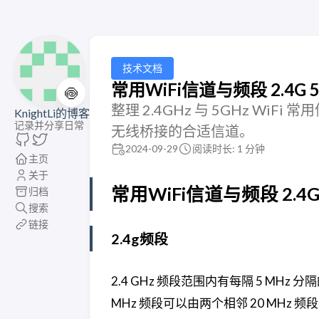
技术文档
常用WiFi信道与频段 2.4G 5G(5
🍥
整理 2.4GHz 与 5GHz W
KnightLi的博客
记录并分享日常
无线桥接的合适信道。
2024-09-29
阅读时长: 1 分钟
主页
关于
常用WiFi信道与频段 2.4G 5G
归档
搜索
链接
2.4g频段
2.4 GHz 频段范围内有每隔 5 MHz 
MHz 频段可以由两个相邻 20 MH