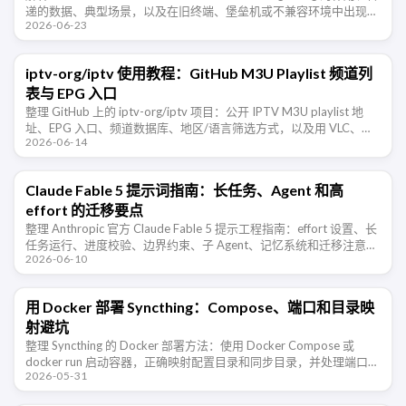
递的数据、典型场景，以及在旧终端、堡垒机或不兼容环境中出现乱
2026-06-23
码时的排查和禁用方法。
iptv-org/iptv 使用教程：GitHub M3U Playlist 频道列
表与 EPG 入口
整理 GitHub 上的 iptv-org/iptv 项目：公开 IPTV M3U playlist 地
址、EPG 入口、频道数据库、地区/语言筛选方式，以及用 VLC、
2026-06-14
IINA、PotPlayer …
Claude Fable 5 提示词指南：长任务、Agent 和高
effort 的迁移要点
整理 Anthropic 官方 Claude Fable 5 提示工程指南：effort 设置、长
任务运行、进度校验、边界约束、子 Agent、记忆系统和迁移注意事
2026-06-10
项。
用 Docker 部署 Syncthing：Compose、端口和目录映
射避坑
整理 Syncthing 的 Docker 部署方法：使用 Docker Compose 或
docker run 启动容器，正确映射配置目录和同步目录，并处理端口、
2026-05-31
防火墙、PUID/PGID 权限和 …