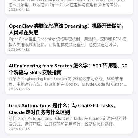
怎么开始用，以及它和 OpenClaw 在定位与使用体验上的差异。
2026-04-12
OpenClaw 类脑记忆算法 Dreaming：机器开始做梦，
人类却在失眠
OpenClaw 推出 Dreaming 记忆整理机制，用浅睡、深睡和 REM 模
拟人类睡眠巩固记忆，让智能体更会记重点、也更会遗忘噪音。
2026-04-12
AI Engineering from Scratch 怎么学：503 节课程、20
个阶段与 Skills 安装指南
介绍 AI Engineering from Scratch 的 20 阶段学习路线、503 节课
程、本地运行方法，以及如何在 Codex、Claude Code 和 Cursor 中
2026-07-26
安装配套 …
Grok Automations 是什么：与 ChatGPT Tasks、
Claude 定时任务有什么区别
对比 Grok Automations、ChatGPT Tasks 与 Claude 定时任务的触
发方式、运行环境、工具权限和适用场景，说明该怎样选择。
2026-07-18