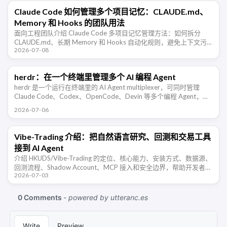
Claude Code 如何管理多个项目记忆：CLAUDE.md、
Memory 和 Hooks 的团队用法
面向工程团队介绍 Claude Code 多项目记忆管理方法：如何拆分
CLAUDE.md、长期 Memory 和 Hooks 自动化规则，避免上下文污
2026-07-08
染，让 AI 编程助手在不同仓库里稳定协作。
herdr：在一个终端里管理多个 AI 编程 Agent
herdr 是一个运行在终端里的 AI Agent multiplexer，可同时管理
Claude Code、Codex、OpenCode、Devin 等多个编程 Agent，并
支持 …
2026-07-06
Vibe-Trading 介绍：把自然语言研究、回测和交易工具
接到 AI Agent
介绍 HKUDS/Vibe-Trading 的定位、核心能力、安装方式、数据源、
回测流程、Shadow Account、MCP 接入和安全边界，帮助开发者判
2026-07-03
断它适合哪些交易研究场景。