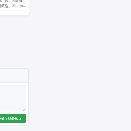
ng 的定位、核心能
程、Shadow
全边界，帮助开发
场景。