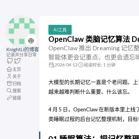
AI工具
OpenClaw 类脑记忆算法
🍥
OpenClaw 推出 Dreami
KnightLi的博客
记录并分享日常
智能体更会记重点、也更会遗忘
2026-04-12
阅读时长: 1 分钟
主页
关于
大模型的长期记忆一直是个老问题。上
归档
搜索
越来越难判断什么重要、什么该忘。
链接
4 月 5 日，OpenClaw 在新版本
类睡眠过程的后台记忆整理机制，目标
01 睡眠算法：把记忆整