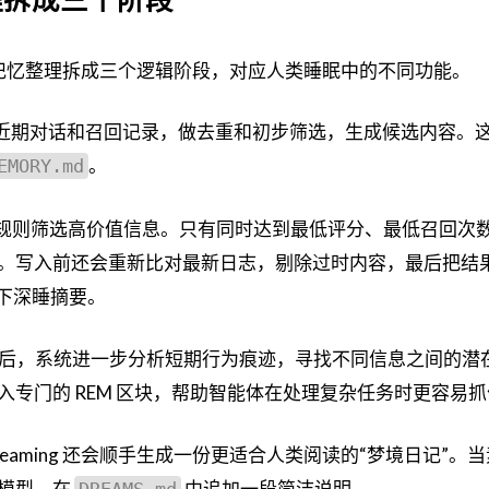
而是把记忆整理拆成三个逻辑阶段，对应人类睡眠中的不同功能。
统先扫描近期对话和召回记录，做去重和初步筛选，生成候选内容。
。
EMORY.md
开始按规则筛选高价值信息。只有同时达到最低评分、最低召回次
。写入前还会重新比对最新日志，剔除过时内容，最后把结
下深睡摘要。
之后，系统进一步分析短期行为痕迹，寻找不同信息之间的潜
专门的 REM 区块，帮助智能体在处理复杂任务时更容易
aming 还会顺手生成一份更适合人类阅读的“梦境日记”。
模型，在
中追加一段简洁说明。
DREAMS.md