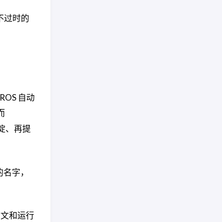
不过时的
ROS 自动
而
沉淀、再提
的名字，
下文和运行