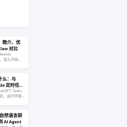
什么：简介、优
law 对比
Hermes
里、怎么开始
 在定位与使用体验
 是什么：与
aude 定时任务
atGPT Tasks
发方式、运行环境、
该怎样选择。
绍：把自然语言研
I Agent