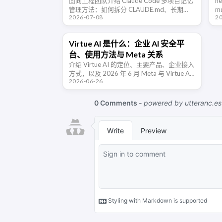
Hooks 的团队用法
面向工程团队介绍 Claude Code 多项目记忆
h
管理方法：如何拆分 CLAUDE.md、长期
m
2026-07-08
2
Memory 和 Hooks 自动化规则，避免上下文
C
污染，让 AI 编程助手在不同仓库里稳定协
A
作。
Virtue AI 是什么：企业 AI 安全平
台、使用方法与 Meta 关系
介绍 Virtue AI 的定位、主要产品、企业接入
方式，以及 2026 年 6 月 Meta 与 Virtue AI
2026-06-26
团队之间的最新关系。