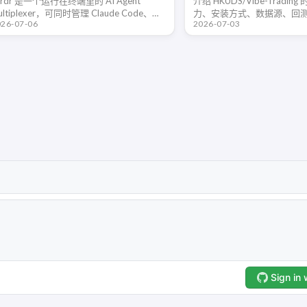
erdr 是一个运行在终端里的 AI Agent
介绍 HKUDS/Vibe-Tradi
ultiplexer，可同时管理 Claude Code、
力、安装方式、数据源、回测流
026-07-06
2026-07-03
odex、OpenCode、Devin 等多个编程
Account、MCP 接入和安
gent，并支持 …
者判断它适合哪些交易研究