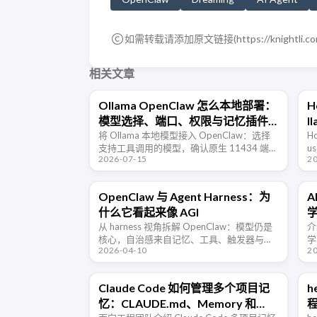
如需转载请添加原文链接(
https://knightli.c
相关文章
Ollama OpenClaw 怎么本地部署：
H
模型选择、端口、权限与记忆插件
l
排错
将 Ollama 本地模型接入 OpenClaw：选择
C
H
支持工具调用的模型，确认原生 11434 端口
u
2026-07-15
2
与 provider 配置，限制权限，并排查
下
TencentDB Agent Memory 的长期记 …
…
OpenClaw 与 Agent Harness：为
A
什么它看起来像 AGI
学
从 harness 视角拆解 OpenClaw：模型仍是
介绍
核心，自治感来自记忆、工具、触发器与执
学
2026-04-10
2
行循环的工程组合。
及
中
Claude Code 如何管理多个项目记
h
忆：CLAUDE.md、Memory 和
程