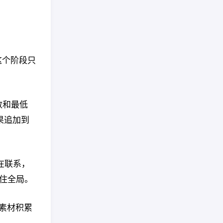
这个阶段只
数和最低
果追加到
在联系，
抓住全局。
当素材积累