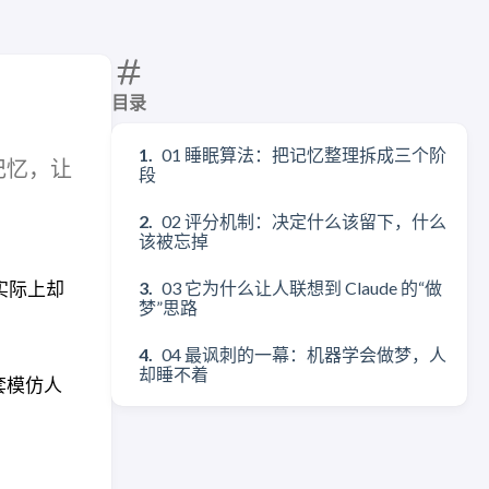
目录
01 睡眠算法：把记忆整理拆成三个阶
固记忆，让
段
02 评分机制：决定什么该留下，什么
该被忘掉
实际上却
03 它为什么让人联想到 Claude 的“做
梦”思路
04 最讽刺的一幕：机器学会做梦，人
却睡不着
一套模仿人