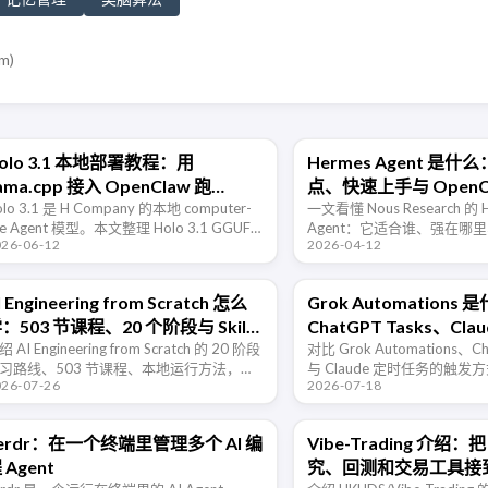
om
)
olo 3.1 本地部署教程：用
Hermes Agent 是
lama.cpp 接入 OpenClaw 跑
点、快速上手与 OpenC
omputer Use Agent
olo 3.1 是 H Company 的本地 computer-
一文看懂 Nous Research 的 
se Agent 模型。本文整理 Holo 3.1 GGUF
Agent：它适合谁、强在哪
026-06-12
2026-04-12
载、llama.cpp 启动 OpenAI-compatible
用，以及它和 OpenClaw
上的差异。
I Engineering from Scratch 怎么
Grok Automations
：503 节课程、20 个阶段与 Skills
ChatGPT Tasks、Cl
安装指南
 AI Engineering from Scratch 的 20 阶段
有什么区别
对比 Grok Automations、Ch
习路线、503 节课程、本地运行方法，以
与 Claude 定时任务的触
026-07-26
2026-07-18
如何在 Codex、Claude Code 和 Cursor
工具权限和适用场景，说明
安装配套 …
erdr：在一个终端里管理多个 AI 编
Vibe-Trading 介
 Agent
究、回测和交易工具接到 A