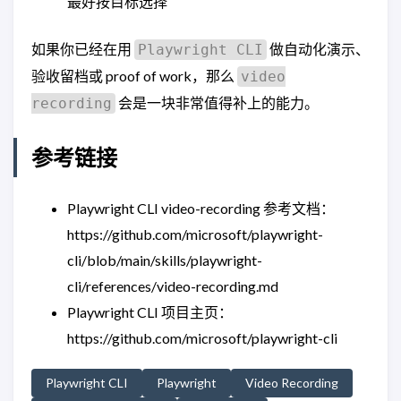
最好按目标选择
如果你已经在用
做自动化演示、
Playwright CLI
验收留档或 proof of work，那么
video
会是一块非常值得补上的能力。
recording
参考链接
Playwright CLI video-recording 参考文档：
https://github.com/microsoft/playwright-
cli/blob/main/skills/playwright-
cli/references/video-recording.md
Playwright CLI 项目主页：
https://github.com/microsoft/playwright-cli
Playwright CLI
Playwright
Video Recording