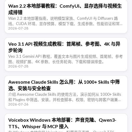
Wan 2.2 本地部署教程：ComfyUI、显存选择与视频生
成排错
Wan 2.2 本地部署指南，说明模型家族、ComfyUI 与 Diffusers 路
线、CUDA 环境、显存预算、模型下载、生成参数、性能验证和常见
2026-07-28
错误。
Veo 3.1 API 视频生成教程：首尾帧、参考图、4K 与异
步轮询
Veo 3.1 Gemini API 教程，覆盖文本与图片生成视频、首尾帧、参考
图、视频扩展、4K 参数、长任务轮询、下载和错误排查。
2026-07-28
Awesome Claude Skills 怎么用：从 1000+ Skills 中筛
选、安装与安全检查
介绍 Awesome Claude Skills 的使用方法，演示如何从 1000+ Skills
和 Plugins 中筛选、安装，并检查脚本、权限、密钥与跨客户端兼容
2026-07-26
性。
Voicebox Windows 本地部署：声音克隆、Qwen3-
TTS、Whisper 与 MCP 接入