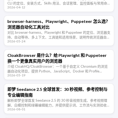
CLI 的定位、安装方式、Skills 用法、会话管理、监控面板与常用命
2026-04-12
令。
browser-harness、Playwright、Puppeteer 怎么选？
浏览器自动化工具对比
对比 browser-harness、Playwright 和 Puppeteer 的定位、浏览器支
持、自动等待、多上下文、工具链和适用场景，说明传统浏览器自动
2026-05-24
化与 AI Agent 原生浏览器控制的 …
CloakBrowser 是什么？给 Playwright 和 Puppeteer
换一个更像真实用户的浏览器
介绍 CloakHQ/CloakBrowser：一个基于自定义 Chromium 的浏览
器自动化项目，提供 Python、JavaScript、Docker 和 Profile
2026-05-19
Manager，用于需 …
即梦 Seedance 2.5 全球首发：30 秒视频、参考控制与
专业编辑指南
解析即梦全球首发 Seedance 2.5 的 30 秒音视频生成、参考视频理
解、白模控制和绿幕编辑能力，并提供提示词、工作流与实测验收方
2026-08-01
法。