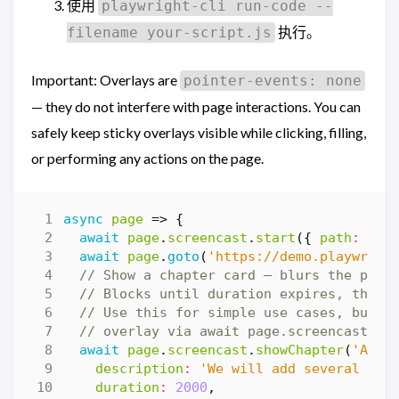
使用
playwright-cli run-code --
执行。
filename your-script.js
Important: Overlays are
pointer-events: none
— they do not interfere with page interactions. You can
safely keep sticky overlays visible while clicking, filling,
or performing any actions on the page.
async
page
=>
{
await
page
.
screencast
.
start
({
path
:
'vi
await
page
.
goto
(
'https://demo.playwrigh
await
page
.
screencast
.
showChapter
(
'Addi
description
:
'We will add several ite
duration
:
2000
,