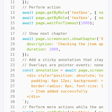
});
await
page
.
getByRole
(
'textbox'
,
{
name
:
await
page
.
getByRole
(
'textbox'
,
{
name
:
await
page
.
waitForTimeout
(
1000
);
await
page
.
screencast
.
showChapter
(
'Veri
description
:
'Checking the item appea
duration
:
2000
,
});
const
annotation
=
await
page
.
screencas
  `
);