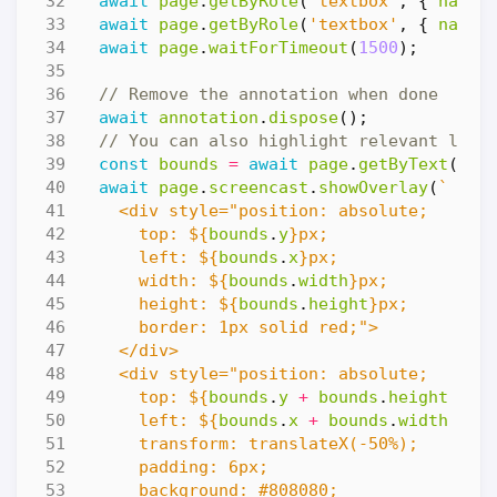
await
page
.
getByRole
(
'textbox'
,
{
name
:
await
page
.
getByRole
(
'textbox'
,
{
name
:
await
page
.
waitForTimeout
(
1500
);
await
annotation
.
dispose
();
const
bounds
=
await
page
.
getByText
(
'Wa
await
page
.
screencast
.
showOverlay
(
      top: 
${
bounds
.
y
}
      left: 
${
bounds
.
x
}
      width: 
${
bounds
.
width
}
      height: 
${
bounds
.
height
}
      top: 
${
bounds
.
y
+
bounds
.
height
+
5
      left: 
${
bounds
.
x
+
bounds
.
width
/
2