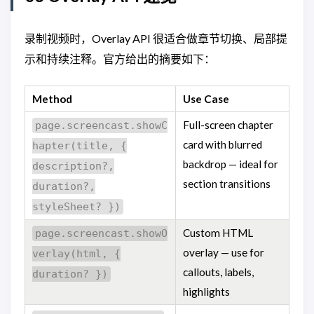
录制视频时，Overlay API 很适合做章节切换、局部提
示和持续注释。官方给出的摘要如下：
Method
Use Case
Full-screen chapter
page.screencast.showC
card with blurred
hapter(title, {
backdrop — ideal for
description?,
section transitions
duration?,
styleSheet? })
Custom HTML
page.screencast.showO
overlay — use for
verlay(html, {
callouts, labels,
duration? })
highlights