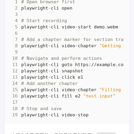
# Open browser first
# Start recording
# Add a chapter marker for section transi
playwright-cli video-chapter 
"Getting Sta
# Navigate and perform actions
# Add another chapter
playwright-cli video-chapter 
"Filling For
playwright-cli fill e2 
"test input"
# Stop and save