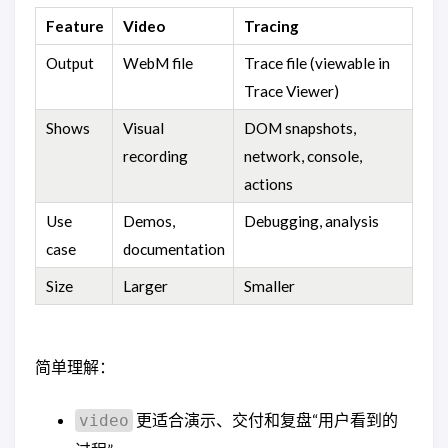
Feature
Video
Tracing
Output
WebM file
Trace file (viewable in
Trace Viewer)
Shows
Visual
DOM snapshots,
recording
network, console,
actions
Use
Demos,
Debugging, analysis
case
documentation
Size
Larger
Smaller
简单理解：
更适合演示、交付和复盘“用户看到的
video