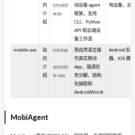
内
n/mobil
动设备 agent
地设备、云
介
erun
框架，支持
绍
CLI、Python
API 和云端设
备工作流
mobile-use
站
minitap
用自然语言操
Android 实
内
-
作真实移动
器、iOS 模
介
ai/mobi
App，强调任
绍
le-use
务分解、结构
化抽取和
AndroidWorld
MobiAgent