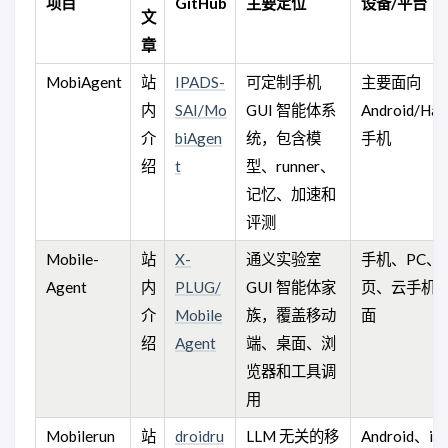
项目
GitHub
主要定位
设备/平台
文
章
MobiAgent
站
IPADS-
可定制手机
主要面向
内
SAI/Mo
GUI 智能体系
Android/Ha
介
biAgen
统，包含模
手机
绍
t
型、runner、
记忆、加速和
评测
Mobile-
站
X-
通义实验室
手机、PC、
Agent
内
PLUG/
GUI 智能体家
页、云手机/
介
Mobile
族，覆盖移动
面
绍
Agent
端、桌面、浏
览器和工具调
用
Mobilerun
站
droidru
LLM 无关的移
Android、i