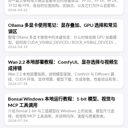
用一篇文章梳理大模型里最常见的张量类型：FP32、FP16、BF16、
TF32 和 FP8，各自的位宽结构、优缺点，以及它们为什么会影响训
2026-04-22
练与部署体验。
Ollama 多显卡使用笔记：显存叠加、GPU 选择和常见
误区
整理 Ollama 多显卡使用中的关键信息：什么时候会跨 GPU 加载模
型、如何用 CUDA_VISIBLE_DEVICES / ROCR_VISIBLE_DEVICES 限
2026-04-19
制显卡、显存是否能叠加、不 …
Wan 2.2 本地部署教程：ComfyUI、显存选择与视频生
成排错
Wan 2.2 本地部署指南，说明模型家族、ComfyUI 与 Diffusers 路
线、CUDA 环境、显存预算、模型下载、生成参数、性能验证和常见
2026-07-28
错误。
Bonsai Windows 本地运行教程：1-bit 模型、视觉与
MCP 工具调用
介绍 Bonsai 1-bit 与三值模型在 Windows 上的安装、模型尺寸选
择、视觉和 MCP 工具调用，并说明内存、速度与质量取舍。
2026-07-24