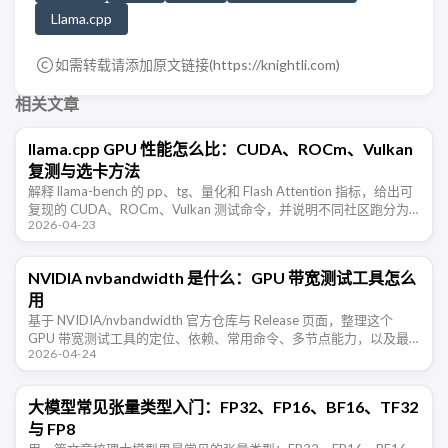
Llama.cpp
如需转载请添加原文链接(
https://knightli.com
)
相关文章
llama.cpp GPU 性能怎么比：CUDA、ROCm、Vulkan
复测与选卡方法
解释 llama-bench 的 pp、tg、量化和 Flash Attention 指标，给出可
复现的 CUDA、ROCm、Vulkan 测试命令，并说明不同社区跑分为
2026-04-23
何不能直接组成显卡天梯。
NVIDIA nvbandwidth 是什么：GPU 带宽测试工具怎么
用
基于 NVIDIA/nvbandwidth 官方仓库与 Release 页面，整理这个
GPU 带宽测试工具的定位、依赖、常用命令、多节点能力，以及最
2026-04-24
新 v0.9 更新点。
大模型常见张量类型入门：FP32、FP16、BF16、TF32
与 FP8