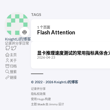
TAGS
1 个页面
🍥
Flash Attention
KnightLi的博客
记录并分享日常
显卡推理速度测试的常用指标具体含义：FA
主页
2026-04-23
关于
归档
搜索
链接
© 2022 - 2026 KnightLi的博客
记录并分享
隐私权政策
使用
Hugo
构建
主题
Stack
由
Jimmy
设计