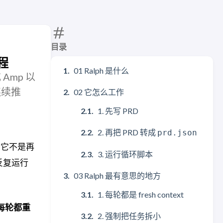
目录
程
01 Ralph 是什么
 Amp 以
持连续推
02 它怎么工作
1. 先写 PRD
2. 再把 PRD 转成
prd.json
。它不是再
3. 运行循环脚本
反复运行
03 Ralph 最有意思的地方
1. 每轮都是 fresh context
每轮都重
2. 强制把任务拆小
。