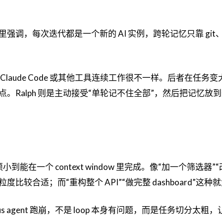
ME 里强调，每次迭代都是一个新的 AI 实例，跨轮记忆只靠 git
laude Code 或其他工具连续工作很不一样。后者在任务
。Ralph 则是主动接受“单轮记不住全部”，然后把记忆放
小到能在一个 context window 里完成。像“加一个筛选器”
”这种粒度比较合适；而“重构整个 API”“做完整 dashboard”这
us agent 跑崩，不是 loop 本身有问题，而是任务切分太粗