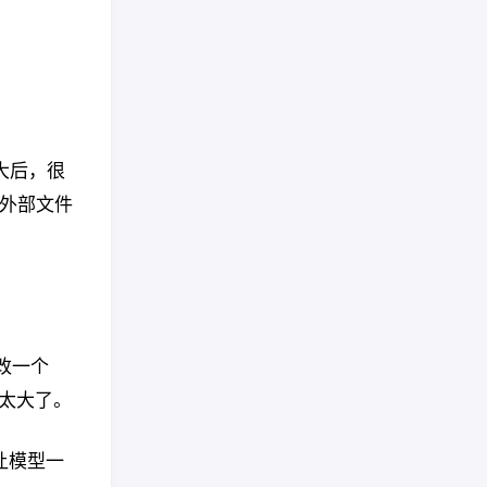
、
变大后，很
到外部文件
“改一个
种就太大了。
，让模型一