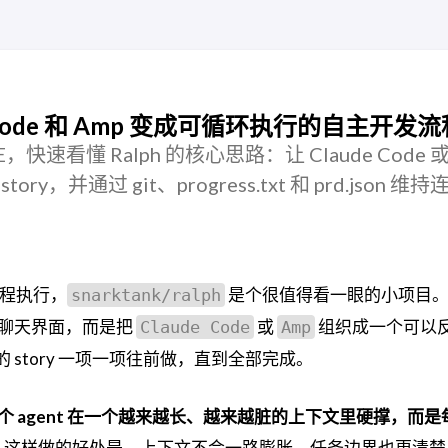
de Code 和 Amp 变成可循环执行的自主开发流
ADME，快速看懂 Ralph 的核心思路：让 Claude Code 或
story，并通过 git、progress.txt 和 prd.json 维
长流程执行，
是个很值得看一眼的小项目
snarktank/ralph
聊天界面，而是把
或
组织成一个可以
Claude Code
Amp
的 story 一项一项往前做，直到全部完成。
个 agent 在一个越来越长、越来越脏的上下文里硬撑，而是
。
这样做的好处是，上下文不会一路膨胀，任务边界也更清楚