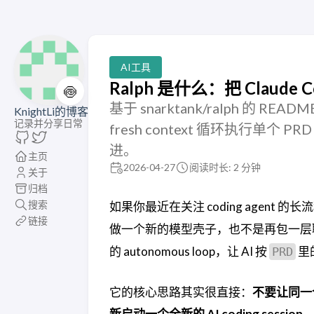
AI工具
Ralph 是什么：把 Clau
🍥
基于 snarktank/ralph 的 RE
KnightLi的博客
记录并分享日常
fresh context 循环执行单个 PRD 
进。
主页
2026-04-27
阅读时长: 2 分钟
关于
归档
搜索
如果你最近在关注 coding agent 的
链接
做一个新的模型壳子，也不是再包一层
的 autonomous loop，让 AI 按
里
PRD
它的核心思路其实很直接：
不要让同一
新启动一个全新的 AI coding session