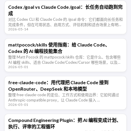
Codex /goal vs Claude Code /goal：长任务自动跑到完
成
对比 Codex CLI 和 Claude Code 的 /goal 命令：它们都面向长任务和
完成条件，但在可用状态、启用方式、评估机制和适合场景上有明显
2026-05-14
差异。
mattpocock/skills 使用指南：给 Claude Code、
Codex 的 AI 编程技能集合
整理 Matt Pocock 的 mattpocock/skills 仓库：它是什么、包含哪些
AI 编程 skills、适合 Claude Code/Codex/Cursor 哪些场景，以及如
2026-05-01
何用它 …
free-claude-code：用代理把 Claude Code 接到
OpenRouter、DeepSeek 和本地模型
整理 free-claude-code 的定位、工作方式和使用边界：它如何通过
Anthropic-compatible proxy，让 Claude Code 接入 …
2026-05-01
Compound Engineering Plugin：把 AI 编程变成计划、
执行、评审的工程循环