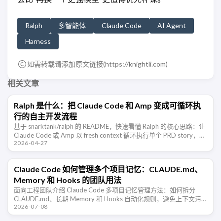
Ralph
多智能体
Claude Code
AI Agent
Harness
如需转载请添加原文链接(
https://knightli.com
)
相关文章
Ralph 是什么：把 Claude Code 和 Amp 变成可循环执
行的自主开发流程
基于 snarktank/ralph 的 README，快速看懂 Ralph 的核心思路：让
Claude Code 或 Amp 以 fresh context 循环执行单个 PRD story，并
2026-04-27
通 …
Claude Code 如何管理多个项目记忆：CLAUDE.md、
Memory 和 Hooks 的团队用法
面向工程团队介绍 Claude Code 多项目记忆管理方法：如何拆分
CLAUDE.md、长期 Memory 和 Hooks 自动化规则，避免上下文污
2026-07-08
染，让 AI 编程助手在不同仓库里稳定协作。