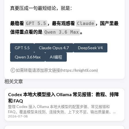
真要压成一句最短结论，就是：
最稳看
，最有观感看
，国产里最
GPT 5.5
Claude
值得重点看的是
。
Qwen 3.6 Max
GPT 5.5
Claude Opus 4.7
DeepSeek V4
Qwen 3.6 Max
AI编程
如需转载请添加原文链接(
https://knightli.com
)
相关文章
Codex 本地大模型接入 Ollama 常见报错：教程、排障
和 FAQ
整理 Codex 接入 Ollama 本地大模型的配置步骤、常见报错和
FAQ，覆盖模型未找到、连接失败、上下文不足、输出质量差、
2026-07-08
Windows/WSL 访问等排障场景。