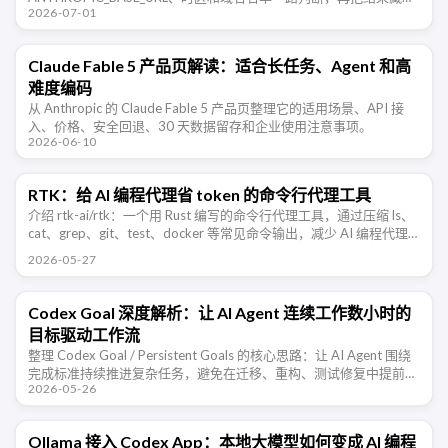
2026-07-01
一句日期提示里。
Claude Fable 5 产品页解读：适合长任务、Agent 和高
难度编码
从 Anthropic 的 Claude Fable 5 产品页整理它的适用场景、API 接
入、价格、安全回退、30 天数据留存和企业使用注意事项。
2026-06-10
RTK：给 AI 编程代理省 token 的命令行代理工具
介绍 rtk-ai/rtk：一个用 Rust 编写的命令行代理工具，通过压缩 ls、
cat、grep、git、test、docker 等常见命令输出，减少 AI 编程代理
消耗的上下文 token。
2026-05-27
Codex Goal 深度解析：让 AI Agent 连续工作数小时的
目标驱动工作流
整理 Codex Goal / Persistent Goals 的核心思路：让 AI Agent 围绕
完成标准持续推进复杂任务，避免在迁移、重构、测试修复中提前宣
2026-05-26
布完成。
Ollama 接入 Codex App：本地大模型如何变成 AI 编程