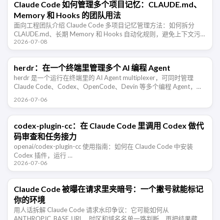
Claude Code 如何管理多个项目记忆：CLAUDE.md、
Memory 和 Hooks 的团队用法
面向工程团队介绍 Claude Code 多项目记忆管理方法：如何拆分
CLAUDE.md、长期 Memory 和 Hooks 自动化规则，避免上下文污
2026-07-08
染，让 AI 编程助手在不同仓库里稳定协作。
herdr：在一个终端里管理多个 AI 编程 Agent
herdr 是一个运行在终端里的 AI Agent multiplexer，可同时管理
Claude Code、Codex、OpenCode、Devin 等多个编程 Agent，并
支持 …
2026-07-06
codex-plugin-cc：在 Claude Code 里调用 Codex 做代
码审查和任务接力
openai/codex-plugin-cc 使用指南：如何在 Claude Code 中安装
Codex 插件，运行 …
2026-07-06
Claude Code 被曝在请求里夹暗号：一个撇号就能标记
你的环境
用人话拆解 Claude Code 请求水印争议：它可能如何从
ANTHROPIC_BASE_URL、时区和域名名单一路判断，再把结果藏进