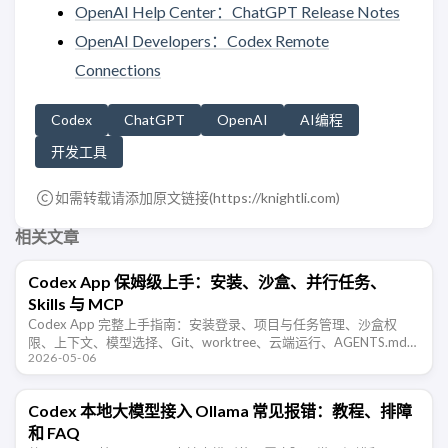
OpenAI Help Center：ChatGPT Release Notes
OpenAI Developers：Codex Remote
Connections
Codex
ChatGPT
OpenAI
AI编程
开发工具
如需转载请添加原文链接(
https://knightli.com
)
相关文章
Codex App 保姆级上手：安装、沙盒、并行任务、
Skills 与 MCP
Codex App 完整上手指南：安装登录、项目与任务管理、沙盒权
限、上下文、模型选择、Git、worktree、云端运行、AGENTS.md、
2026-05-06
插件、Skills、MCP 和电脑自动化。
Codex 本地大模型接入 Ollama 常见报错：教程、排障
和 FAQ