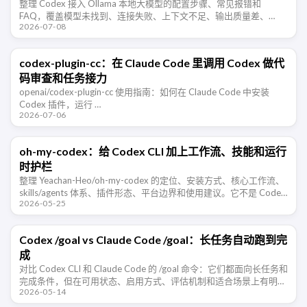
整理 Codex 接入 Ollama 本地大模型的配置步骤、常见报错和
FAQ，覆盖模型未找到、连接失败、上下文不足、输出质量差、
2026-07-08
Windows/WSL 访问等排障场景。
codex-plugin-cc：在 Claude Code 里调用 Codex 做代
码审查和任务接力
openai/codex-plugin-cc 使用指南：如何在 Claude Code 中安装
Codex 插件，运行 …
2026-07-06
oh-my-codex：给 Codex CLI 加上工作流、技能和运行
时护栏
整理 Yeachan-Heo/oh-my-codex 的定位、安装方式、核心工作流、
skills/agents 体系、插件形态、平台边界和使用建议。它不是 Codex
2026-05-25
的替代品，而是给 Codex …
Codex /goal vs Claude Code /goal：长任务自动跑到完
成
对比 Codex CLI 和 Claude Code 的 /goal 命令：它们都面向长任务和
完成条件，但在可用状态、启用方式、评估机制和适合场景上有明显
2026-05-14
差异。