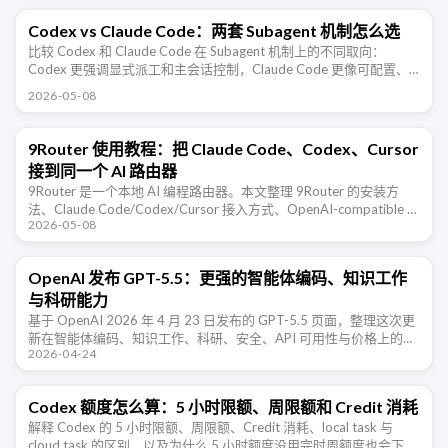
Codex vs Claude Code：两套 Subagent 机制怎么选
比较 Codex 和 Claude Code 在 Subagent 机制上的不同取向：
Codex 更强调显式派工和主会话控制，Claude Code 更像可配置、
可记忆、可隔离、可后台运行的 …
2026-05-08
9Router 使用教程：把 Claude Code、Codex、Cursor
接到同一个 AI 路由器
9Router 是一个本地 AI 编程路由器。本文整理 9Router 的安装方
法、Claude Code/Codex/Cursor 接入方式、OpenAI-compatible …
2026-05-08
OpenAI 发布 GPT-5.5：更强的智能体编码、知识工作
与科研能力
基于 OpenAI 2026 年 4 月 23 日发布的 GPT-5.5 页面，整理这次更
新在智能体编码、知识工作、科研、安全、API 可用性与价格上的关
2026-04-24
键信息。
Codex 额度怎么算：5 小时限额、周限额和 Credit 消耗
解释 Codex 的 5 小时限额、周限额、Credit 消耗、local task 与
cloud task 的区别，以及为什么 5 小时额度没用完时周额度也会下