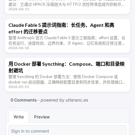
建议：它通过 HPACK 压缩放大与 HTTP/2 流控停滞造成内存耗尽，
2026-06-11
影响多类 HTTP/2 服务端实现。
Claude Fable 5 提示词指南：长任务、Agent 和高
effort 的迁移要点
整理 Anthropic 官方 Claude Fable 5 提示工程指南：effort 设置、长
任务运行、进度校验、边界约束、子 Agent、记忆系统和迁移注意事
2026-06-10
项。
用 Docker 部署 Syncthing：Compose、端口和目录映
射避坑
整理 Syncthing 的 Docker 部署方法：使用 Docker Compose 或
docker run 启动容器，正确映射配置目录和同步目录，并处理端口、
2026-05-31
防火墙、PUID/PGID 权限和 …