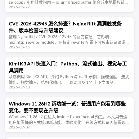
zerocopy 引用计数问题与 io_uring fixed buffer 组合成本地提权链，
2026-05-22
以及 …
CVE-2026-42945 怎么排查？Nginx Rift 漏洞触发条
件、版本检查与升级建议
整理 Nginx Rift / CVE-2026-42945 的官方信息：它影响
ngx_http_rewrite_module，在特定 rewrite 配置下可被未认证请求触
2026-05-15
发堆溢出，可能导致 …
Kimi K3 API 快速入门：Python、流式输出、视觉与工
具调用
从零调用 Kimi K3 API，介绍 Python 与 cURL 示例、推理强度、流式
输出、视觉输入、结构化输出、工具调用及 1M 上下文限制。
2026-07-18
Windows 11 26H2 新功能一览：普通用户能看到哪些
变化，要不要现在升级
Windows 11 26H2 已进入 Insider Experimental 预览。本文用普通
用户能看懂的方式梳理新功能、体验变化、升级方式和是否值得现在
2026-07-07
尝鲜。