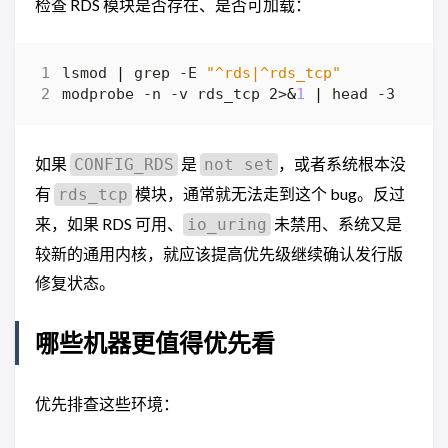
检查 RDS 模块是否存在、是否可加载：
lsmod 
|
 grep -E 
"^rds|^rds_tcp"
modprobe -n -v rds_tcp 2>
&
1
|
如果
是
，或者系统根本没
CONFIG_RDS
not set
有
模块，通常就无法走到这个 bug。反过
rds_tcp
来，如果 RDS 可用、
未禁用、系统又是
io_uring
较新的通用内核，就应该提高优先级继续确认发行版
修复状态。
哪些机器更值得优先看
优先排查这些环境：