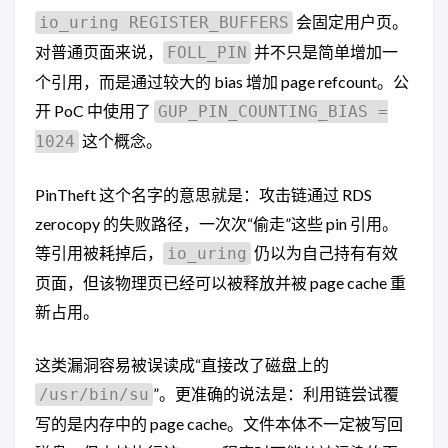
会固定用户页。
io_uring REGISTER_BUFFERS
对普通页面来说，
并不只是简单增加一
FOLL_PIN
个引用，而是通过较大的 bias 增加 page refcount。公
开 PoC 中使用了
GUP_PIN_COUNTING_BIAS =
这个概念。
1024
PinTheft 这个名字的意思就是：攻击链通过 RDS
zerocopy 的失败路径，一次次“偷走”这些 pin 引用。
等引用被耗掉后，
仍以为自己持有有效
io_uring
页面，但该物理页已经可以被释放并被 page cache 重
新占用。
这类漏洞容易被误读成“直接改了磁盘上的
”。更准确的说法是：利用链尝试覆
/usr/bin/su
写的是内存中的 page cache。文件本体不一定被写回