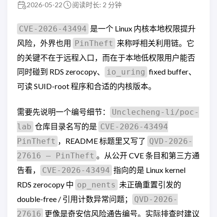
2026-05-22
阅读时长: 2 分钟
是一个 Linux 内核本地权限提升
CVE-2026-43494
风险，外界也用
来称呼相关利用链。它
PinTheft
的关键不在于远程入口，而在于本地低权限用户能否
同时碰到 RDS zerocopy、
fixed buffer、
io_uring
可读 SUID-root 程序和合适的内核版本。
需要先说明一个编号细节：
Unclecheng-li/poc-
仓库目录名写的是
lab
CVE-2026-43494
，README 标题里又写了
PinTheft
QVD-2026-
。从公开 CVE 条目和第三方通
27616 — PinTheft
告看，
指向的是 Linux kernel
CVE-2026-43494
RDS zerocopy 中
未正确重置引发的
op_nents
double-free / 引用计数异常问题；
QVD-2026-
更像是奇安信风险通告编号。实际排查时建议
27616