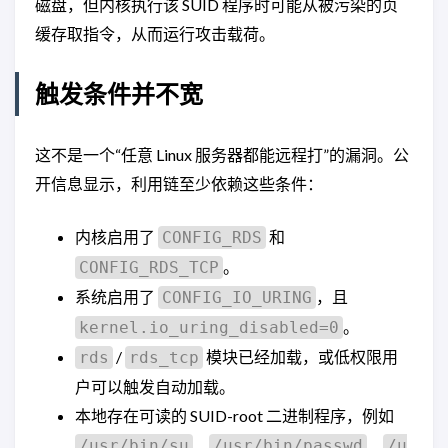
磁盘，但内核执行该 SUID 程序时可能从被污染的页
缓存取指令，从而运行攻击载荷。
触发条件并不宽
这不是一个“任意 Linux 服务器都能远程打”的漏洞。公
开信息显示，利用链至少依赖这些条件：
内核启用了
和
CONFIG_RDS
。
CONFIG_RDS_TCP
系统启用了
，且
CONFIG_IO_URING
。
kernel.io_uring_disabled=0
/
模块已经加载，或低权限用
rds
rds_tcp
户可以触发自动加载。
本地存在可读的 SUID-root 二进制程序，例如
、
、
/usr/bin/su
/usr/bin/passwd
/u