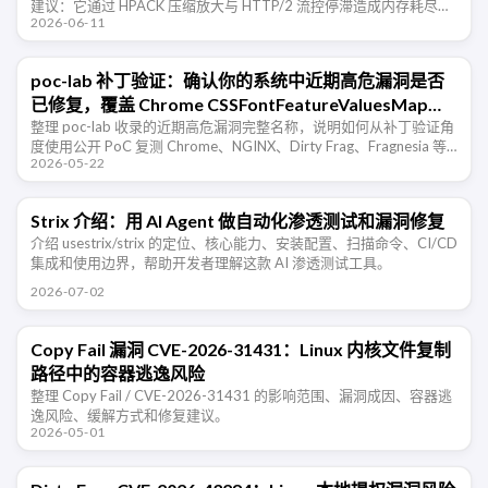
建议：它通过 HPACK 压缩放大与 HTTP/2 流控停滞造成内存耗尽，
2026-06-11
影响多类 HTTP/2 服务端实现。
poc-lab 补丁验证：确认你的系统中近期高危漏洞是否
已修复，覆盖 Chrome CSSFontFeatureValuesMap
UAF、NGINX Rift、Dirty Frag、Fragnesia
整理 poc-lab 收录的近期高危漏洞完整名称，说明如何从补丁验证角
度使用公开 PoC 复测 Chrome、NGINX、Dirty Frag、Fragnesia 等
2026-05-22
漏洞是否已修复。
Strix 介绍：用 AI Agent 做自动化渗透测试和漏洞修复
介绍 usestrix/strix 的定位、核心能力、安装配置、扫描命令、CI/CD
集成和使用边界，帮助开发者理解这款 AI 渗透测试工具。
2026-07-02
Copy Fail 漏洞 CVE-2026-31431：Linux 内核文件复制
路径中的容器逃逸风险
整理 Copy Fail / CVE-2026-31431 的影响范围、漏洞成因、容器逃
逸风险、缓解方式和修复建议。
2026-05-01