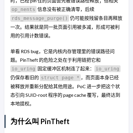
时，已经 pin 住的页面会先被错误路径释放；但相关
信息没有被正确清零，后续
op_nents
仍可能按残留条目再释放
rds_message_purge()
一次。结果就是同一批页面引用被多减，形成可被利
用的引用计数错误。
单看 RDS bug，它是内核内存管理里的错误路径问
题。PinTheft 的危险之处在于利用链把它和
固定缓冲区机制连了起来：
io_uring
io_uring
仍保存着旧的
，而页面本身已经
struct page *
被释放并重新分配给其他用途。PoC 进一步把这个状
态引向 SUID-root 程序的 page cache 覆写，最终达到
本地提权。
为什么叫 PinTheft