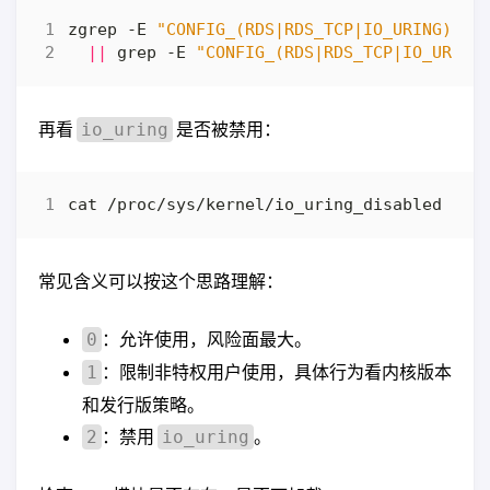
zgrep -E 
"CONFIG_(RDS|RDS_TCP|IO_URING)"
 /
||
 grep -E 
"CONFIG_(RDS|RDS_TCP|IO_URING
再看
是否被禁用：
io_uring
常见含义可以按这个思路理解：
：允许使用，风险面最大。
0
：限制非特权用户使用，具体行为看内核版本
1
和发行版策略。
：禁用
。
2
io_uring