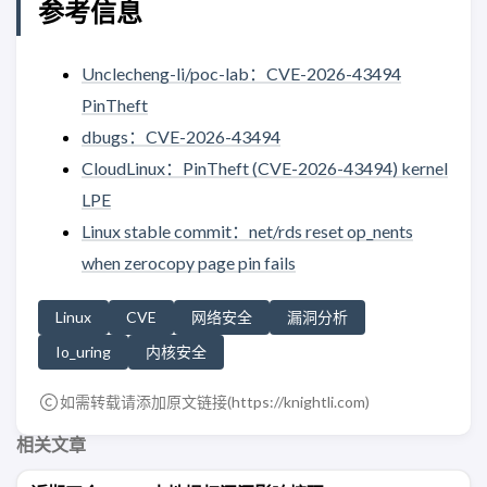
参考信息
Unclecheng-li/poc-lab：CVE-2026-43494
PinTheft
dbugs：CVE-2026-43494
CloudLinux：PinTheft (CVE-2026-43494) kernel
LPE
Linux stable commit：net/rds reset op_nents
when zerocopy page pin fails
Linux
CVE
网络安全
漏洞分析
Io_uring
内核安全
如需转载请添加原文链接(
https://knightli.com
)
相关文章