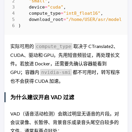
"small"
,
device
=
"cuda"
,
compute_type
=
"int8_float16"
,
download_root
=
"/home/USER/asr/models"
,
)
实际可用的
取决于 CTranslate2、
compute_type
CUDA、驱动和 GPU。先用短音频验证，再处理长文
件。若放进 Docker，还需要先确认容器能看到
GPU；容器内
都不可用时，转写程序
nvidia-smi
也不会获得 CUDA 加速。
为什么建议开启 VAD 过滤
VAD（语音活动检测）会跳过明显无语音的片段。对
会议录像、长暂停、背景音乐或录音头尾空白较多的
文件，通常有两点好处：