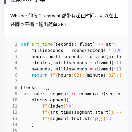
Whisper 的每个 segment 都带有起止时间。可以在上
述脚本基础上输出简单 SRT：
def
srt_time
(
seconds
:
float
)
->
str
:
milliseconds
=
round
(
seconds
*
1000
)
hours
,
milliseconds
=
divmod
(
millisec
minutes
,
milliseconds
=
divmod
(
millis
seconds
,
milliseconds
=
divmod
(
millis
return
f
"
{
hours
:
02
}
:
{
minutes
:
02
}
:
{
sec
blocks
=
[]
for
index
,
segment
in
enumerate
(
segments
,
blocks
.
append
(
f
"
{
index
}
\n
"
f
"
{
srt_time
(
segment
.
start
)
}
 --> 
{
f
"
{
segment
.
text
.
strip
()
}
\n
"
)