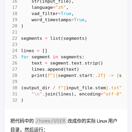
str
(
input_file
),
language
=
"zh"
,
vad_filter
=
True
,
word_timestamps
=
True
,
)
segments
=
list
(
segments
)
lines
=
[]
for
segment
in
segments
:
text
=
segment
.
text
.
strip
()
lines
.
append
(
text
)
print
(
f
"[
{
segment
.
start
:
.2f
}
 -> 
{
segm
(
output_dir
/
f
"
{
input_file
.
stem
}
.txt"
)
.
w
"
\n
"
.
join
(
lines
),
encoding
=
"utf-8"
)
把代码中的
改成你的实际 Linux 用户
/home/USER
目录，然后运行：