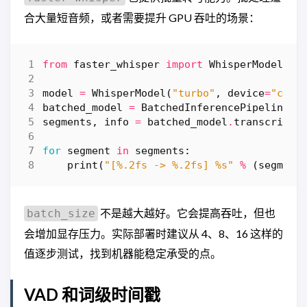
合大量短音频，或者需要提升 GPU 吞吐的场景：
from
faster_whisper
import
WhisperModel
,
B
model
=
WhisperModel
(
"turbo"
,
device
=
"cuda
batched_model
=
BatchedInferencePipeline
(
m
segments
,
info
=
batched_model
.
transcribe
(
for
segment
in
segments
:
print
(
"[
%.2f
s -> 
%.2f
s] 
%s
"
%
(
segment
不是越大越好。它会提高吞吐，但也
batch_size
会增加显存压力。实际部署时建议从 4、8、16 这样的
值逐步测试，找到机器能稳定承受的点。
VAD 和词级时间戳