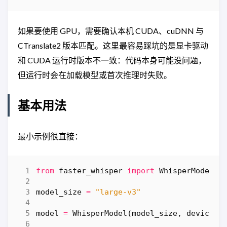
如果要使用 GPU，需要确认本机 CUDA、cuDNN 与
CTranslate2 版本匹配。这里最容易踩坑的是显卡驱动
和 CUDA 运行时版本不一致：代码本身可能没问题，
但运行时会在加载模型或首次推理时失败。
基本用法
最小示例很直接：
from
faster_whisper
import
WhisperModel
model_size
=
"large-v3"
model
=
WhisperModel
(
model_size
,
device
=
"