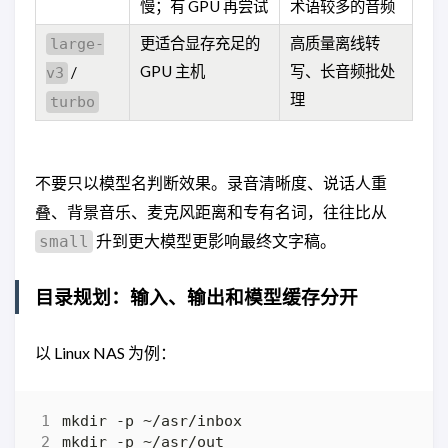
慢；有 GPU 再尝试
术语较多的音频
更适合显存充足的
高质量离线转
large-
GPU 主机
写、长音频批处
/
v3
理
turbo
不要只以模型名判断效果。录音清晰度、说话人重
叠、背景音乐、麦克风距离和专有名词，往往比从
升到更大模型更影响最终文字稿。
small
目录规划：输入、输出和模型缓存分开
以 Linux NAS 为例：