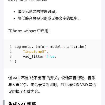
减少无意义的推理时间；
降低静音段被识别成无关文字的概率。
在 faster-whisper 中启用：
segments
,
info
=
model
.
transcribe
(
"input.mp3"
,
vad_filter
=
True
,
)
但 VAD 不是“绝不出错”的开关。说话声音很轻、音乐
与人声混杂、电话录音断续时，应抽样检查 VAD 是否
误切掉了有效内容。
生成 SRT 字幕