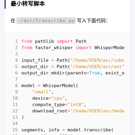
最小转写脚本
在
写入下面代码：
~/asr/transcribe.py
from
pathlib
import
Path
from
faster_whisper
import
WhisperModel
input_file
=
Path
(
"/home/USER/asr/inbox/s
output_dir
=
Path
(
"/home/USER/asr/out"
)
output_dir
.
mkdir
(
parents
=
True
,
exist_ok
=
T
model
=
WhisperModel
(
"small"
,
device
=
"cpu"
,
compute_type
=
"int8"
,
download_root
=
"/home/USER/asr/models"
)
segments
,
info
=
model
.
transcribe
(