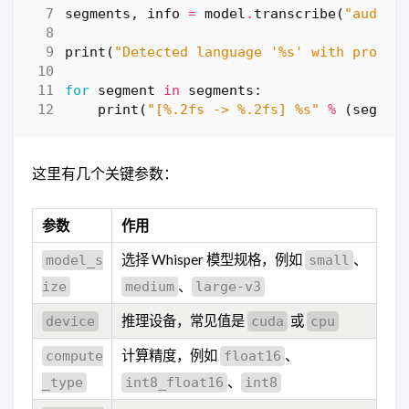
segments
,
info
=
model
.
transcribe
(
"audio.
print
(
"Detected language '
%s
' with probab
for
segment
in
segments
:
print
(
"[
%.2f
s -> 
%.2f
s] 
%s
"
%
(
segmen
这里有几个关键参数：
参数
作用
选择 Whisper 模型规格，例如
、
model_s
small
、
ize
medium
large-v3
推理设备，常见值是
或
device
cuda
cpu
计算精度，例如
、
compute
float16
、
_type
int8_float16
int8