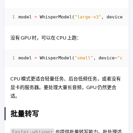
model
=
WhisperModel
(
"large-v3"
,
device
=
"c
没有 GPU 时，可以在 CPU 上跑：
model
=
WhisperModel
(
"small"
,
device
=
"cpu"
CPU 模式更适合轻量任务、后台低频任务，或者没有
显卡的服务器。要处理大量长音频，GPU 仍然更合
适。
批量转写
也提供批量转写能力。批处理适
faster-whisper