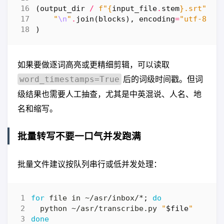
(
output_dir
/
f
"
{
input_file
.
stem
}
.srt"
)
.
w
"
\n
"
.
join
(
blocks
),
encoding
=
"utf-8"
)
如果要做逐词高亮或更精细剪辑，可以读取
后的词级时间戳。但词
word_timestamps=True
级结果也需要人工抽查，尤其是中英混说、人名、地
名和缩写。
批量转写不要一口气并发跑满
批量文件建议按队列串行或低并发处理：
for
 file in ~/asr/inbox/*
;
do
  python ~/asr/transcribe.py 
"
$file
"
done