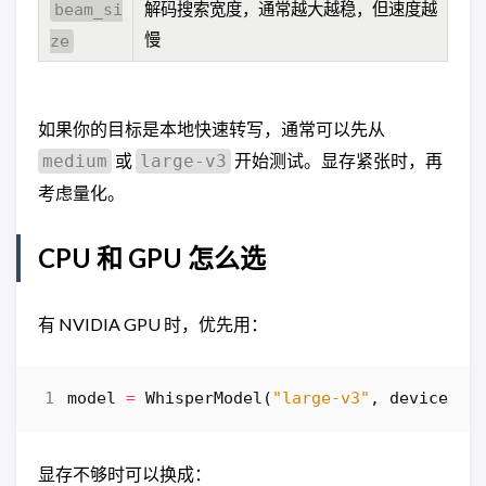
解码搜索宽度，通常越大越稳，但速度越
beam_si
慢
ze
如果你的目标是本地快速转写，通常可以先从
或
开始测试。显存紧张时，再
medium
large-v3
考虑量化。
CPU 和 GPU 怎么选
有 NVIDIA GPU 时，优先用：
model
=
WhisperModel
(
"large-v3"
,
device
=
"c
显存不够时可以换成：