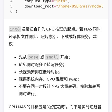
compute_type
=
"int8"
,
download_root
=
"/home/USER/asr/models"
,
)
通常适合作为 CPU 推理的起点。若 NAS 同时
int8
还承担文件同步、照片索引、下载或媒体服务，建
议：
先从
或
开始；
base
small
避免同时跑多个转写任务；
长视频安排在低峰时段；
观察系统内存、CPU 温度和 swap；
不要在同一时段让 NAS 大量转码、校验和转写
同时进行。
CPU NAS 的目标应是“稳定完成”，而不是实时追赶音