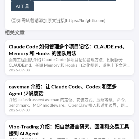
AI工具
如需转载请添加原文链接(
https://knightli.com
)
相关文章
Claude Code 如何管理多个项目记忆：CLAUDE.md、
Memory 和 Hooks 的团队用法
面向工程团队介绍 Claude Code 多项目记忆管理方法：如何拆分
CLAUDE.md、长期 Memory 和 Hooks 自动化规则，避免上下文污
2026-07-08
染，让 AI 编程助手在不同仓库里稳定协作。
caveman 介绍：让 Claude Code、Codex 和更多
Agent 少说废话
介绍 JuliusBrussee/caveman 的定位、安装方式、压缩等级、命令、
benchmark、MCP middleware、OpenClaw 接入和适用边界，帮助
2026-07-03
开发者判断这类 Agent …
Vibe-Trading 介绍：把自然语言研究、回测和交易工具
接到 AI Agent