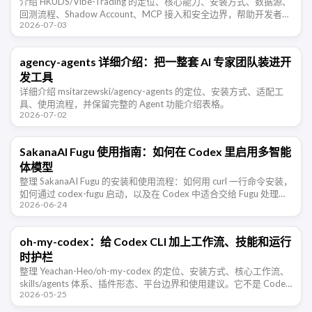
介绍 HKUDS/Vibe-Trading 的定位、核心能力、安装方式、数据源、
回测流程、Shadow Account、MCP 接入和安全边界，帮助开发者判
2026-07-03
断它适合哪些交易研究场景。
agency-agents 详细介绍：把一整套 AI 专家团队装进开
发工具
详细介绍 msitarzewski/agency-agents 的定位、安装方式、适配工
具、使用流程，并保留完整的 Agent 功能介绍表格。
2026-07-02
SakanaAI Fugu 使用指南：如何在 Codex 里启用多智能
体模型
整理 SakanaAI Fugu 的安装和使用流程：如何用 curl 一行命令安装，
如何通过 codex-fugu 启动，以及在 Codex 中适合交给 Fugu 处理的
2026-06-24
开发任务和注意事项。
oh-my-codex：给 Codex CLI 加上工作流、技能和运行
时护栏
整理 Yeachan-Heo/oh-my-codex 的定位、安装方式、核心工作流、
skills/agents 体系、插件形态、平台边界和使用建议。它不是 Codex
2026-05-25
的替代品，而是给 Codex …