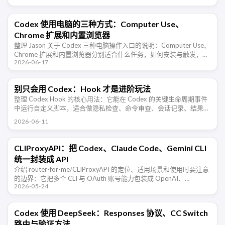
Codex 使用电脑的三种方式：Computer Use、
Chrome 扩展和内置浏览器
整理 Jason 关于 Codex 三种电脑操作入口的说明：Computer Use、
Chrome 扩展和内置浏览器分别适合什么任务，如何安装与触发，以
2026-06-17
及 Appshots 如何提供上下文。
别只会用 Codex：Hook 才是进阶玩法
整理 Codex Hook 的核心用法：它能在 Codex 的关键生命周期事件
中运行自定义脚本，适合做隐私检查、命令审查、会话记录、结果校
验和团队规范约束。
2026-06-11
CLIProxyAPI：把 Codex、Claude Code、Gemini CLI
统一封装成 API
介绍 router-for-me/CLIProxyAPI 的定位、适用场景和使用时要注意
的边界：它把多个 CLI 与 OAuth 账号能力包装成 OpenAI、
2026-05-24
Gemini、Claude、Codex …
Codex 使用 DeepSeek：Responses 协议、CC Switch
路由与验证方法