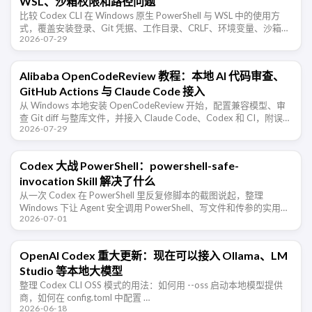
WSL、沙箱权限和路径问题
比较 Codex CLI 在 Windows 原生 PowerShell 与 WSL 中的使用方
式，覆盖安装登录、Git 凭据、工作目录、CRLF、环境变量、沙箱审
2026-07-29
批和常见权限错误。
Alibaba OpenCodeReview 教程：本地 AI 代码审查、
GitHub Actions 与 Claude Code 接入
从 Windows 本地安装 OpenCodeReview 开始，配置兼容模型、审
查 Git diff 与整库文件，并接入 Claude Code、Codex 和 CI，附误
2026-07-29
报、成本与权限排查。
Codex 大战 PowerShell：powershell-safe-
invocation Skill 解决了什么
从一次 Codex 在 PowerShell 里反复修脚本的截图说起，整理
Windows 下让 Agent 安全调用 PowerShell、写文件和传参的实用规
2026-07-01
则。
OpenAI Codex 重大更新：现在可以接入 Ollama、LM
Studio 等本地大模型
整理 Codex CLI OSS 模式的用法：如何用 --oss 启动本地模型提供
商，如何在 config.toml 中配置 …
2026-06-18