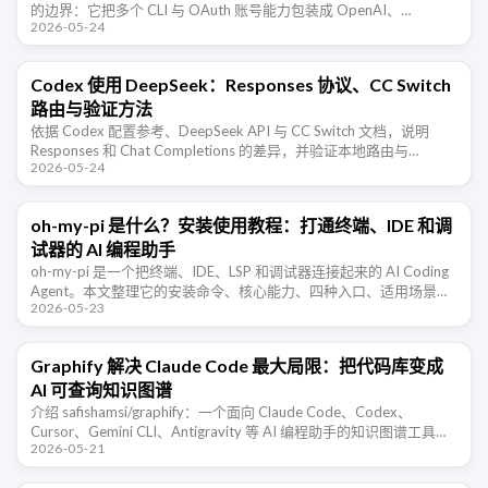
的边界：它把多个 CLI 与 OAuth 账号能力包装成 OpenAI、
2026-05-24
Gemini、Claude、Codex …
Codex 使用 DeepSeek：Responses 协议、CC Switch
路由与验证方法
依据 Codex 配置参考、DeepSeek API 与 CC Switch 文档，说明
Responses 和 Chat Completions 的差异，并验证本地路由与
2026-05-24
OpenRouter …
oh-my-pi 是什么？安装使用教程：打通终端、IDE 和调
试器的 AI 编程助手
oh-my-pi 是一个把终端、IDE、LSP 和调试器连接起来的 AI Coding
Agent。本文整理它的安装命令、核心能力、四种入口、适用场景和
2026-05-23
使用限制。
Graphify 解决 Claude Code 最大局限：把代码库变成
AI 可查询知识图谱
介绍 safishamsi/graphify：一个面向 Claude Code、Codex、
Cursor、Gemini CLI、Antigravity 等 AI 编程助手的知识图谱工具，
2026-05-21
可把代码、数据 …