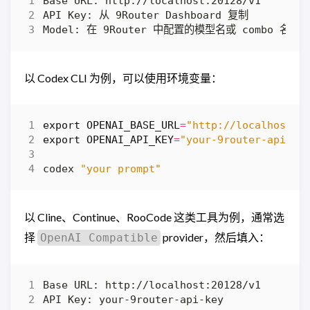
以 Codex CLI 为例，可以使用环境变量：
export
OPENAI_BASE_URL
=
"http://localhost:2
export
OPENAI_API_KEY
=
"your-9router-api-ke
codex 
"your prompt"
以 Cline、Continue、RooCode 这类工具为例，通常选
择
provider，然后填入：
OpenAI Compatible