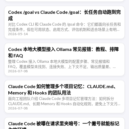
Codex /goal vs Claude Code /goal：长任务自动跑到完
成
对比 Codex CLI 和 Claude Code 的 /goal 命令：它们都面向长任务和
完成条件，但在可用状态、启用方式、评估机制和适合场景上有明显
2026-05-14
差异。
Codex 本地大模型接入 Ollama 常见报错：教程、排障
和 FAQ
整理 Codex 接入 Ollama 本地大模型的配置步骤、常见报错和
FAQ，覆盖模型未找到、连接失败、上下文不足、输出质量差、
2026-07-08
Windows/WSL 访问等排障场景。
Claude Code 如何管理多个项目记忆：CLAUDE.md、
Memory 和 Hooks 的团队用法
面向工程团队介绍 Claude Code 多项目记忆管理方法：如何拆分
CLAUDE.md、长期 Memory 和 Hooks 自动化规则，避免上下文污
2026-07-08
染，让 AI 编程助手在不同仓库里稳定协作。
Claude Code 被曝在请求里夹暗号：一个撇号就能标记