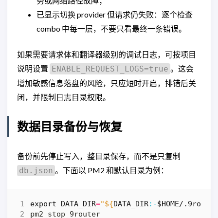
务或网络路径故障；
已显示切换 provider 但请求仍失败：逐个检查
combo 中每一层，不要只看最终一条错误。
如果需要请求体和翻译器级别的调试日志，可按项目
说明设置
。这会
ENABLE_REQUEST_LOGS=true
增加敏感信息落盘的风险，只应短时开启，排错后关
闭，并限制日志目录权限。
数据目录备份与恢复
备份前先停止写入，整目录保存，而不是只复制
。下面以 PM2 和默认目录为例：
db.json
export
DATA_DIR
=
"
${
DATA_DIR
:-
$HOME
/.9route