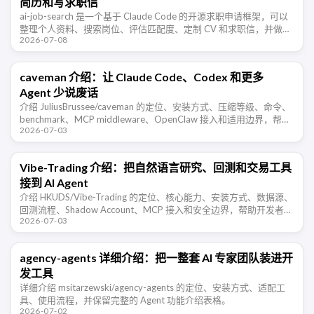
简历和写求职信
ai-job-search 是一个基于 Claude Code 的开源求职申请框架，可以
整理个人资料、搜索岗位、评估匹配度、定制 CV 和求职信，并做
2026-07-08
ATS 可读性检查。
caveman 介绍：让 Claude Code、Codex 和更多
Agent 少说废话
介绍 JuliusBrussee/caveman 的定位、安装方式、压缩等级、命令、
benchmark、MCP middleware、OpenClaw 接入和适用边界，帮助
2026-07-03
开发者判断这类 Agent …
Vibe-Trading 介绍：把自然语言研究、回测和交易工具
接到 AI Agent
介绍 HKUDS/Vibe-Trading 的定位、核心能力、安装方式、数据源、
回测流程、Shadow Account、MCP 接入和安全边界，帮助开发者判
2026-07-03
断它适合哪些交易研究场景。
agency-agents 详细介绍：把一整套 AI 专家团队装进开
发工具
详细介绍 msitarzewski/agency-agents 的定位、安装方式、适配工
具、使用流程，并保留完整的 Agent 功能介绍表格。
2026-07-02