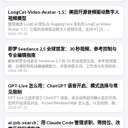
LongCat-Video-Avatar-1.5：美团开源音频驱动数字人
视频模型
整理美团 LongCat 团队在 Hugging Face 发布的 LongCat-Video-
Avatar-1.5：它面向音频驱动数字人视频生成，支持 AT2V、
2026-05-25
ATI2V、视频续写、单人和多人音频 …
即梦 Seedance 2.5 全球首发：30 秒视频、参考控制与
专业编辑指南
解析即梦全球首发 Seedance 2.5 的 30 秒音视频生成、参考视频理
解、白模控制和绿幕编辑能力，并提供提示词、工作流与实测验收方
2026-08-01
法。
GPT-Live 怎么用：ChatGPT 语音开启、模式选择与常
见限制
GPT-Live 已逐步用于 ChatGPT 语音。本文说明如何确认是否可用、
如何开始语音对话、Instant/Medium/High 怎么选，以及视频、屏幕
2026-07-12
共享和语言体验等限制。
ai-job-search：用 Claude Code 管理求职、筛岗位、改