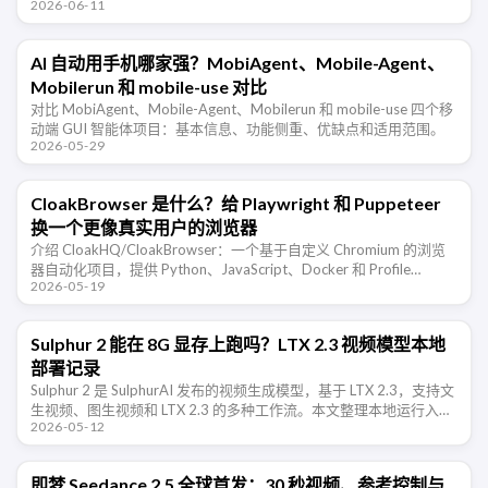
2026-06-11
色资产和可插拔推理后端串起来的实时数字人对 …
AI 自动用手机哪家强？MobiAgent、Mobile-Agent、
Mobilerun 和 mobile-use 对比
对比 MobiAgent、Mobile-Agent、Mobilerun 和 mobile-use 四个移
动端 GUI 智能体项目：基本信息、功能侧重、优缺点和适用范围。
2026-05-29
CloakBrowser 是什么？给 Playwright 和 Puppeteer
换一个更像真实用户的浏览器
介绍 CloakHQ/CloakBrowser：一个基于自定义 Chromium 的浏览
器自动化项目，提供 Python、JavaScript、Docker 和 Profile
2026-05-19
Manager，用于需 …
Sulphur 2 能在 8G 显存上跑吗？LTX 2.3 视频模型本地
部署记录
Sulphur 2 是 SulphurAI 发布的视频生成模型，基于 LTX 2.3，支持文
生视频、图生视频和 LTX 2.3 的多种工作流。本文整理本地运行入
2026-05-12
口、8G 显存可行性、工具选择和常见失败 …
即梦 Seedance 2.5 全球首发：30 秒视频、参考控制与