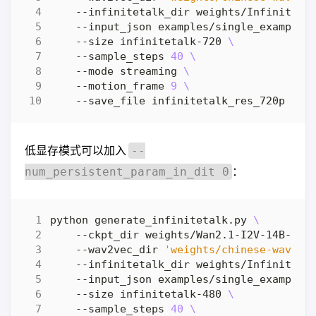
    --infinitetalk_dir weights/InfiniteTa
    --input_json examples/single_example_
    --size infinitetalk-720 
    --sample_steps 
40
    --mode streaming 
    --motion_frame 
9
低显存模式可以加入
--
：
num_persistent_param_in_dit 0
python generate_infinitetalk.py 
    --ckpt_dir weights/Wan2.1-I2V-14B-480
    --wav2vec_dir 
'weights/chinese-wav2ve
    --infinitetalk_dir weights/InfiniteTa
    --input_json examples/single_example_
    --size infinitetalk-480 
    --sample_steps 
40