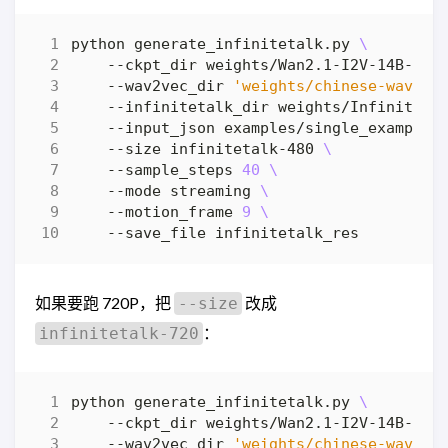
python generate_infinitetalk.py 
    --ckpt_dir weights/Wan2.1-I2V-14B-480
    --wav2vec_dir 
'weights/chinese-wav2ve
    --infinitetalk_dir weights/InfiniteTa
    --input_json examples/single_example_
    --size infinitetalk-480 
    --sample_steps 
40
    --mode streaming 
    --motion_frame 
9
如果要跑 720P，把
改成
--size
：
infinitetalk-720
python generate_infinitetalk.py 
    --ckpt_dir weights/Wan2.1-I2V-14B-480
    --wav2vec_dir 
'weights/chinese-wav2ve