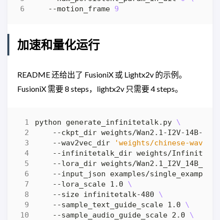
    --motion_frame 
9
加速和量化运行
README 还给出了 FusioniX 或 Lightx2v 的示例。
FusioniX 需要 8 steps，lightx2v 只需要 4 steps。
python generate_infinitetalk.py 
    --ckpt_dir weights/Wan2.1-I2V-14B-480
    --wav2vec_dir 
'weights/chinese-wav2ve
    --infinitetalk_dir weights/InfiniteTa
    --lora_dir weights/Wan2.1_I2V_14B_Fus
    --input_json examples/single_example_
    --lora_scale 1.0 
    --size infinitetalk-480 
    --sample_text_guide_scale 1.0 
    --sample_audio_guide_scale 2.0 