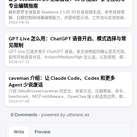
专业编辑指南
解析即梦全球首发 Seedance 2.5 的 30 秒音视频生成、参考视频理
解、白模控制和绿幕编辑能力，并提供提示词、工作流与实测验收方
2026-08-01
法。
GPT-Live 怎么用：ChatGPT 语音开启、模式选择与常
见限制
GPT-Live 已逐步用于 ChatGPT 语音。本文说明如何确认是否可用、
如何开始语音对话、Instant/Medium/High 怎么选，以及视频、屏幕
2026-07-12
共享和语言体验等限制。
caveman 介绍：让 Claude Code、Codex 和更多
Agent 少说废话
介绍 JuliusBrussee/caveman 的定位、安装方式、压缩等级、命令、
benchmark、MCP middleware、OpenClaw 接入和适用边界，帮助
2026-07-03
开发者判断这类 Agent …