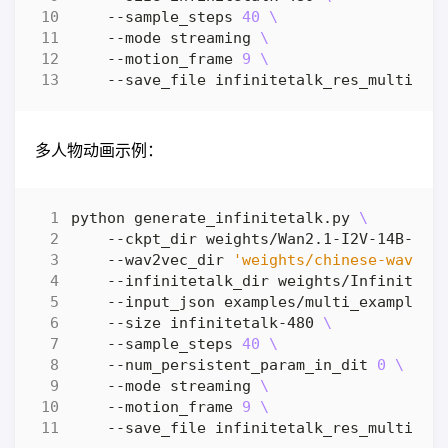
    --sample_steps 
40
    --mode streaming 
    --motion_frame 
9
多人物动画示例：
python generate_infinitetalk.py 
    --ckpt_dir weights/Wan2.1-I2V-14B-480
    --wav2vec_dir 
'weights/chinese-wav2ve
    --infinitetalk_dir weights/InfiniteTa
    --input_json examples/multi_example_i
    --size infinitetalk-480 
    --sample_steps 
40
    --num_persistent_param_in_dit 
0
    --mode streaming 
    --motion_frame 
9