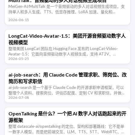
MultiTalk：音频驱动的多人对话视频生成项目
MeiGen-AI/MultiTalk 是一个音频驱动的多人对话视频生成项目，支
持单人和多人生成、TTS、低显存推理、LoRA 加速、量化和
Gradio。
2026-06-15
LongCat-Video-Avatar-1.5：美团开源音频驱动数字人
视频模型
整理美团 LongCat 团队在 Hugging Face 发布的 LongCat-Video-
Avatar-1.5：它面向音频驱动数字人视频生成，支持 AT2V、
2026-05-25
ATI2V、视频续写、单人和多人音频 …
ai-job-search：用 Claude Code 管理求职、筛岗位、改
简历和写求职信
ai-job-search 是一个基于 Claude Code 的开源求职申请框架，可以
整理个人资料、搜索岗位、评估匹配度、定制 CV 和求职信，并做
2026-07-08
ATS 可读性检查。
OpenTalking 是什么？一个把 AI 数字人对话跑起来的开
源框架
整理 datascale-ai/opentalking 的定位、架构和部署路线：它不是单
一数字人模型，而是把前端交互、LLM、TTS、STT、WebRTC、角