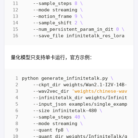
    --sample_steps 
8
    --mode streaming 
    --motion_frame 
9
    --sample_shift 
2
    --num_persistent_param_in_dit 
0
量化模型只支持单卡运行，官方示例：
python generate_infinitetalk.py 
    --ckpt_dir weights/Wan2.1-I2V-14B-480
    --wav2vec_dir 
'weights/chinese-wav2ve
    --infinitetalk_dir weights/InfiniteTa
    --input_json examples/single_example_
    --size infinitetalk-480 
    --sample_steps 
40
    --mode streaming 
    --quant fp8 
    --quant_dir weights/InfiniteTalk/quan