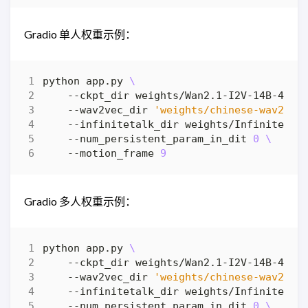
Gradio 单人权重示例：
python app.py 
    --ckpt_dir weights/Wan2.1-I2V-14B-480P
    --wav2vec_dir 
'weights/chinese-wav2vec
    --infinitetalk_dir weights/InfiniteTal
    --num_persistent_param_in_dit 
0
    --motion_frame 
9
Gradio 多人权重示例：
python app.py 
    --ckpt_dir weights/Wan2.1-I2V-14B-480P
    --wav2vec_dir 
'weights/chinese-wav2vec
    --infinitetalk_dir weights/InfiniteTal
    --num_persistent_param_in_dit 
0