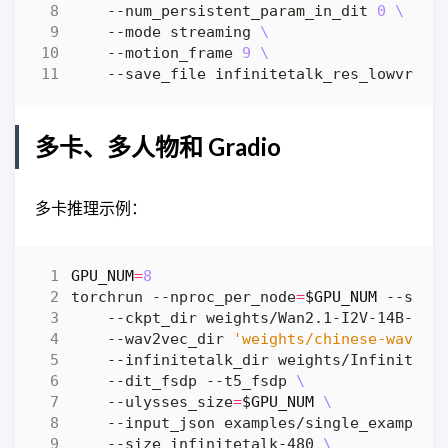
    --num_persistent_param_in_dit 
0
    --mode streaming 
    --motion_frame 
9
多卡、多人物和 Gradio
多卡推理示例：
GPU_NUM
=
8
torchrun --nproc_per_node
=
$GPU_NUM
 --stan
    --ckpt_dir weights/Wan2.1-I2V-14B-480
    --wav2vec_dir 
'weights/chinese-wav2ve
    --infinitetalk_dir weights/InfiniteTa
    --dit_fsdp --t5_fsdp 
    --ulysses_size
=
$GPU_NUM
    --input_json examples/single_example_
    --size infinitetalk-480 