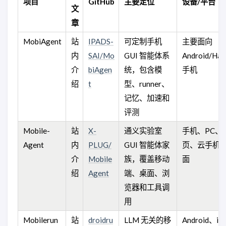
项目
GitHub
主要定位
设备/平台
文
章
MobiAgent
站
IPADS-
可定制手机
主要面向
内
SAI/Mo
GUI 智能体系
Android/Ha
介
biAgen
统，包含模
手机
绍
t
型、runner、
记忆、加速和
评测
Mobile-
站
X-
通义实验室
手机、PC、
Agent
内
PLUG/
GUI 智能体家
页、云手机/
介
Mobile
族，覆盖移动
面
绍
Agent
端、桌面、浏
览器和工具调
用
Mobilerun
站
droidru
LLM 无关的移
Android、i