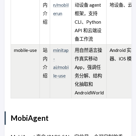
内
n/mobil
动设备 agent
地设备、云
介
erun
框架，支持
绍
CLI、Python
API 和云端设
备工作流
mobile-use
站
minitap
用自然语言操
Android 实
内
-
作真实移动
器、iOS 模
介
ai/mobi
App，强调任
绍
le-use
务分解、结构
化抽取和
AndroidWorld
MobiAgent