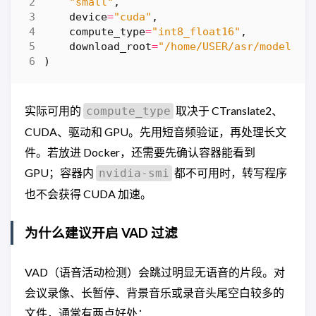
"small"
,
device
=
"cuda"
,
compute_type
=
"int8_float16"
,
download_root
=
"/home/USER/asr/models"
,
)
实际可用的
取决于 CTranslate2、
compute_type
CUDA、驱动和 GPU。先用短音频验证，再处理长文
件。若放进 Docker，还需要先确认容器能看到
GPU；容器内
都不可用时，转写程序
nvidia-smi
也不会获得 CUDA 加速。
为什么建议开启 VAD 过滤
VAD（语音活动检测）会跳过明显无语音的片段。对
会议录像、长暂停、背景音乐或录音头尾空白较多的
文件，通常有两点好处：