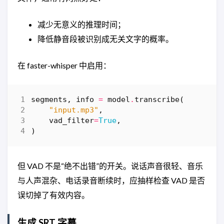
减少无意义的推理时间；
降低静音段被识别成无关文字的概率。
在 faster-whisper 中启用：
segments
,
info
=
model
.
transcribe
(
"input.mp3"
,
vad_filter
=
True
,
)
但 VAD 不是“绝不出错”的开关。说话声音很轻、音乐
与人声混杂、电话录音断续时，应抽样检查 VAD 是否
误切掉了有效内容。
生成 SRT 字幕