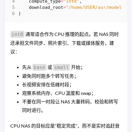
compute_type
=
"int8"
,
download_root
=
"/home/USER/asr/models"
,
)
通常适合作为 CPU 推理的起点。若 NAS 同时
int8
还承担文件同步、照片索引、下载或媒体服务，建
议：
先从
或
开始；
base
small
避免同时跑多个转写任务；
长视频安排在低峰时段；
观察系统内存、CPU 温度和 swap；
不要在同一时段让 NAS 大量转码、校验和转写
同时进行。
CPU NAS 的目标应是“稳定完成”，而不是实时追赶音