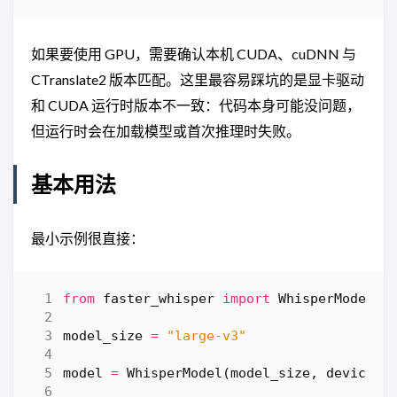
如果要使用 GPU，需要确认本机 CUDA、cuDNN 与
CTranslate2 版本匹配。这里最容易踩坑的是显卡驱动
和 CUDA 运行时版本不一致：代码本身可能没问题，
但运行时会在加载模型或首次推理时失败。
基本用法
最小示例很直接：
from
faster_whisper
import
WhisperModel
model_size
=
"large-v3"
model
=
WhisperModel
(
model_size
,
device
=
"