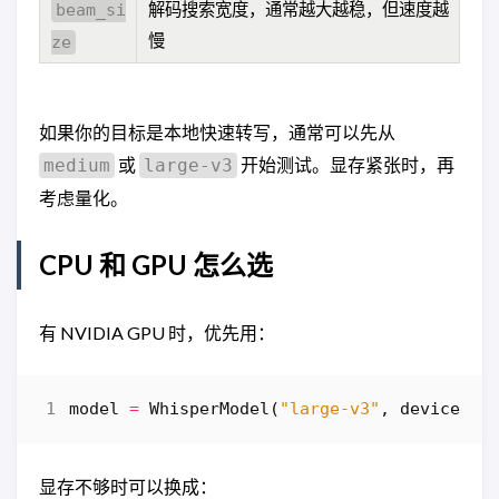
解码搜索宽度，通常越大越稳，但速度越
beam_si
慢
ze
如果你的目标是本地快速转写，通常可以先从
或
开始测试。显存紧张时，再
medium
large-v3
考虑量化。
CPU 和 GPU 怎么选
有 NVIDIA GPU 时，优先用：
model
=
WhisperModel
(
"large-v3"
,
device
=
"c
显存不够时可以换成：