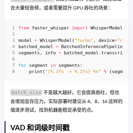
合大量短音频，或者需要提升 GPU 吞吐的场景：
from
faster_whisper
import
WhisperModel
,
B
model
=
WhisperModel
(
"turbo"
,
device
=
"cuda
batched_model
=
BatchedInferencePipeline
(
m
segments
,
info
=
batched_model
.
transcribe
(
for
segment
in
segments
:
print
(
"[
%.2f
s -> 
%.2f
s] 
%s
"
%
(
segment
不是越大越好。它会提高吞吐，但也
batch_size
会增加显存压力。实际部署时建议从 4、8、16 这样的
值逐步测试，找到机器能稳定承受的点。
VAD 和词级时间戳