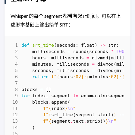
Whisper 的每个 segment 都带有起止时间。可以在上
述脚本基础上输出简单 SRT：
def
srt_time
(
seconds
:
float
)
->
str
:
milliseconds
=
round
(
seconds
*
1000
)
hours
,
milliseconds
=
divmod
(
millisec
minutes
,
milliseconds
=
divmod
(
millis
seconds
,
milliseconds
=
divmod
(
millis
return
f
"
{
hours
:
02
}
:
{
minutes
:
02
}
:
{
sec
blocks
=
[]
for
index
,
segment
in
enumerate
(
segments
,
blocks
.
append
(
f
"
{
index
}
\n
"
f
"
{
srt_time
(
segment
.
start
)
}
 --> 
{
f
"
{
segment
.
text
.
strip
()
}
\n
"
)