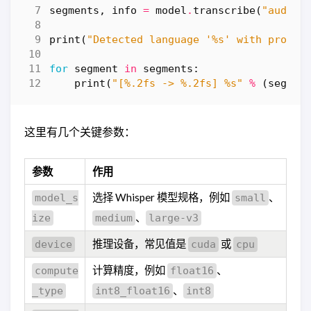
segments
,
info
=
model
.
transcribe
(
"audio.
print
(
"Detected language '
%s
' with probab
for
segment
in
segments
:
print
(
"[
%.2f
s -> 
%.2f
s] 
%s
"
%
(
segmen
这里有几个关键参数：
参数
作用
选择 Whisper 模型规格，例如
、
model_s
small
、
ize
medium
large-v3
推理设备，常见值是
或
device
cuda
cpu
计算精度，例如
、
compute
float16
、
_type
int8_float16
int8