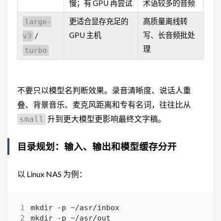
慢；有 GPU 再尝试
术语较多的音频
更适合显存充足的
高质量离线转
large-
GPU 主机
写、长音频批处
/
v3
理
turbo
不要只以模型名判断效果。录音清晰度、说话人重
叠、背景音乐、麦克风距离和专有名词，往往比从
升到更大模型更影响最终文字稿。
small
目录规划：输入、输出和模型缓存分开
以 Linux NAS 为例：