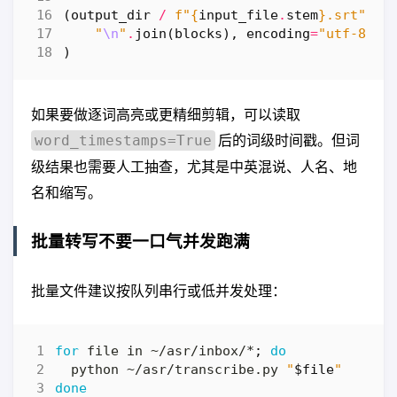
(
output_dir
/
f
"
{
input_file
.
stem
}
.srt"
)
.
w
"
\n
"
.
join
(
blocks
),
encoding
=
"utf-8"
)
如果要做逐词高亮或更精细剪辑，可以读取
后的词级时间戳。但词
word_timestamps=True
级结果也需要人工抽查，尤其是中英混说、人名、地
名和缩写。
批量转写不要一口气并发跑满
批量文件建议按队列串行或低并发处理：
for
 file in ~/asr/inbox/*
;
do
  python ~/asr/transcribe.py 
"
$file
"
done