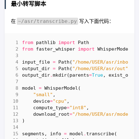
最小转写脚本
在
写入下面代码：
~/asr/transcribe.py
from
pathlib
import
Path
from
faster_whisper
import
WhisperModel
input_file
=
Path
(
"/home/USER/asr/inbox/s
output_dir
=
Path
(
"/home/USER/asr/out"
)
output_dir
.
mkdir
(
parents
=
True
,
exist_ok
=
T
model
=
WhisperModel
(
"small"
,
device
=
"cpu"
,
compute_type
=
"int8"
,
download_root
=
"/home/USER/asr/models"
)
segments
,
info
=
model
.
transcribe
(