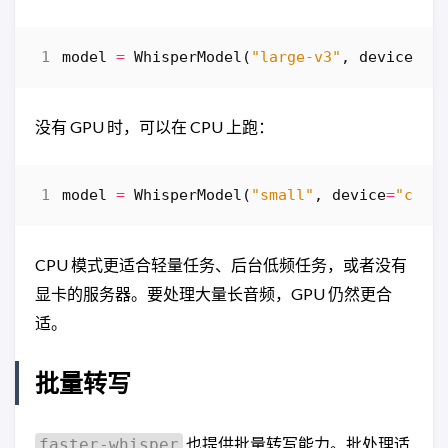
model
=
WhisperModel
(
"large-v3"
,
device
=
"c
没有 GPU 时，可以在 CPU 上跑：
model
=
WhisperModel
(
"small"
,
device
=
"cpu"
CPU 模式更适合轻量任务、后台低频任务，或者没有
显卡的服务器。要处理大量长音频，GPU 仍然更合
适。
批量转写
也提供批量转写能力。批处理适
faster-whisper