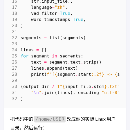
str
(
input_file
),
language
=
"zh"
,
vad_filter
=
True
,
word_timestamps
=
True
,
)
segments
=
list
(
segments
)
lines
=
[]
for
segment
in
segments
:
text
=
segment
.
text
.
strip
()
lines
.
append
(
text
)
print
(
f
"[
{
segment
.
start
:
.2f
}
 -> 
{
segm
(
output_dir
/
f
"
{
input_file
.
stem
}
.txt"
)
.
w
"
\n
"
.
join
(
lines
),
encoding
=
"utf-8"
)
把代码中的
改成你的实际 Linux 用户
/home/USER
目录，然后运行：