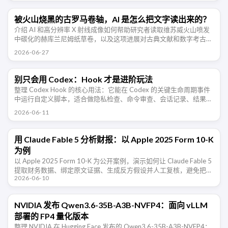
被火山烧黑的古罗马卷轴，AI 是怎么把文字读出来的？
介绍 AI 和高分辨率 X 射线成像如何帮助研究者读取维苏威火山喷发
中碳化的赫库兰尼姆纸草卷，以及这项进展对古典文献和数字考古的
意义。
2026-06-27
别只会用 Codex：Hook 才是进阶玩法
整理 Codex Hook 的核心用法：它能在 Codex 的关键生命周期事件
中运行自定义脚本，适合做隐私检查、命令审查、会话记录、结果校
验和团队规范约束。
2026-06-11
用 Claude Fable 5 分析财报：以 Apple 2025 Form 10-K
为例
以 Apple 2025 Form 10-K 为公开案例，演示如何让 Claude Fable 5
提取财务数据、绑定原文证据、生成反方假设并人工复核，避免把
2026-06-10
AI 当成荐股工具。
NVIDIA 发布 Qwen3.6-35B-A3B-NVFP4：面向 vLLM
部署的 FP4 量化版本
整理 NVIDIA 在 Hugging Face 发布的 Qwen3.6-35B-A3B-NVFP4：