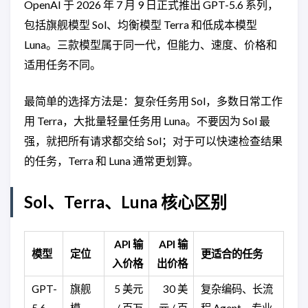
OpenAI 于 2026 年 7 月 9 日正式推出 GPT-5.6 系列，
包括旗舰模型 Sol、均衡模型 Terra 和低成本模型
Luna。三款模型属于同一代，但能力、速度、价格和
适用任务不同。
最简单的选择方法是：复杂任务用 Sol，多数日常工作
用 Terra，大批量轻量任务用 Luna。不要因为 Sol 最
强，就把所有请求都交给 Sol；对于可以快速检查结果
的任务，Terra 和 Luna 通常更划算。
Sol、Terra、Luna 核心区别
API 输
API 输
模型
定位
更适合的任务
入价格
出价格
GPT-
旗舰
5 美元
30 美
复杂编码、长流
5.6
模
/ 百万
元 / 百
程 Agent、专业