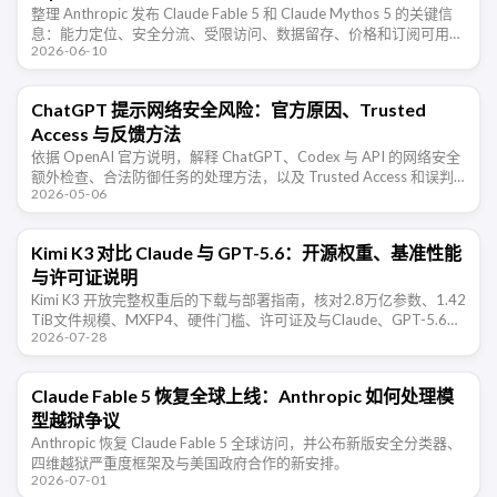
整理 Anthropic 发布 Claude Fable 5 和 Claude Mythos 5 的关键信
息：能力定位、安全分流、受限访问、数据留存、价格和订阅可用
2026-06-10
性。
ChatGPT 提示网络安全风险：官方原因、Trusted
Access 与反馈方法
依据 OpenAI 官方说明，解释 ChatGPT、Codex 与 API 的网络安全
额外检查、合法防御任务的处理方法，以及 Trusted Access 和误判
2026-05-06
反馈所需信息。
Kimi K3 对比 Claude 与 GPT-5.6：开源权重、基准性能
与许可证说明
Kimi K3 开放完整权重后的下载与部署指南，核对2.8万亿参数、1.42
TiB文件规模、MXFP4、硬件门槛、许可证及与Claude、GPT-5.6的
2026-07-28
基准差异。
Claude Fable 5 恢复全球上线：Anthropic 如何处理模
型越狱争议
Anthropic 恢复 Claude Fable 5 全球访问，并公布新版安全分类器、
四维越狱严重度框架及与美国政府合作的新安排。
2026-07-01