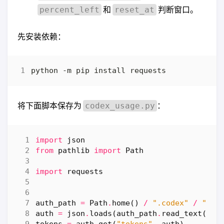
和
判断窗口。
percent_left
reset_at
先安装依赖：
将下面脚本保存为
：
codex_usage.py
import
json
from
pathlib
import
Path
import
requests
auth_path
=
Path
.
home
()
/
".codex"
/
"aut
auth
=
json
.
loads
(
auth_path
.
read_text
(
enc