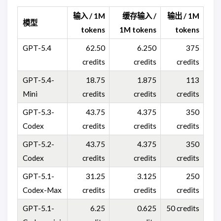
输入 / 1M
缓存输入 /
输出 / 1M
模型
tokens
1M tokens
tokens
GPT-5.4
62.50
6.250
375
credits
credits
credits
GPT-5.4-
18.75
1.875
113
Mini
credits
credits
credits
GPT-5.3-
43.75
4.375
350
Codex
credits
credits
credits
GPT-5.2-
43.75
4.375
350
Codex
credits
credits
credits
GPT-5.1-
31.25
3.125
250
Codex-Max
credits
credits
credits
GPT-5.1-
6.25
0.625
50 credits