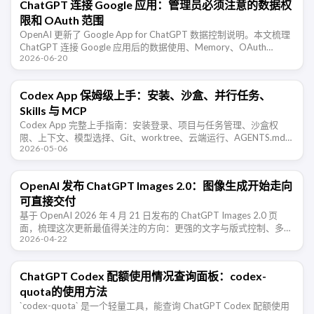
ChatGPT 连接 Google 应用：管理员必须注意的数据权
限和 OAuth 范围
OpenAI 更新了 Google App for ChatGPT 数据控制说明。本文梳理
ChatGPT 连接 Google 应用后的数据使用、Memory、OAuth
2026-06-20
scopes、管理员审批和排 …
Codex App 保姆级上手：安装、沙盒、并行任务、
Skills 与 MCP
Codex App 完整上手指南：安装登录、项目与任务管理、沙盒权
限、上下文、模型选择、Git、worktree、云端运行、AGENTS.md、
2026-05-06
插件、Skills、MCP 和电脑自动化。
OpenAI 发布 ChatGPT Images 2.0：图像生成开始走向
可直接交付
基于 OpenAI 2026 年 4 月 21 日发布的 ChatGPT Images 2.0 页
面，梳理这次更新最值得关注的方向：更强的文字与版式控制、多语
2026-04-22
言能力、更宽的风格覆盖，以及图像生成从“出 …
ChatGPT Codex 配额使用情况查询面板：codex-
quota的使用方法
`codex-quota` 是一个轻量工具，能查询 ChatGPT Codex 配额使用