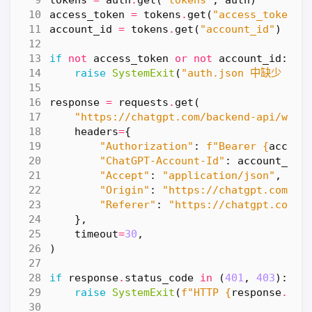
tokens
=
auth
.
get
(
"tokens"
,
auth
)
access_token
=
tokens
.
get
(
"access_token"
)
account_id
=
tokens
.
get
(
"account_id"
)
if
not
access_token
or
not
account_id
:
raise
SystemExit
(
"auth.json 中缺少 acce
response
=
requests
.
get
(
"https://chatgpt.com/backend-api/wham
headers
=
{
"Authorization"
:
f
"Bearer 
{
access
"ChatGPT-Account-Id"
:
account_id
,
"Accept"
:
"application/json"
,
"Origin"
:
"https://chatgpt.com"
,
"Referer"
:
"https://chatgpt.com/"
},
timeout
=
30
,
)
if
response
.
status_code
in
(
401
,
403
):
raise
SystemExit
(
f
"HTTP 
{
response
.
sta