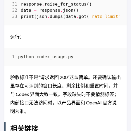
response
.
raise_for_status
()
data
=
response
.
json
()
print
(
json
.
dumps
(
data
.
get
(
"rate_limit"
,
d
运行：
验收标准不是“请求返回 200”这么简单。还要确认输出
里存在可识别的窗口长度、剩余比例和重置时间，并
与 Codex 界面大致一致。字段缺失时不要猜测标签；
内部接口无法访问时，以产品界面和 OpenAI 官方说
明为准。
相关链接