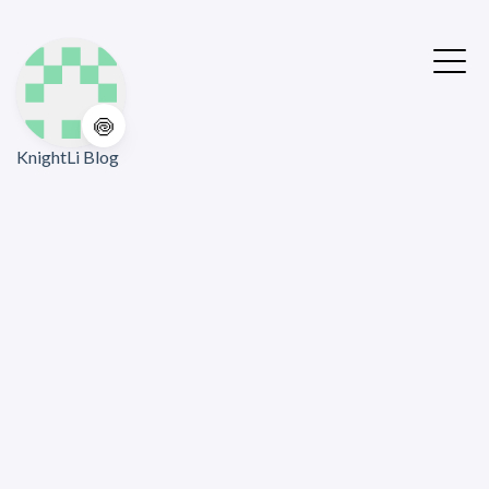
🍥
KnightLi Blog