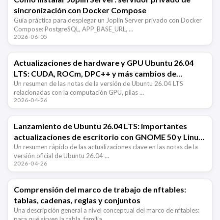
sincronización con Docker Compose
Guía práctica para desplegar un Joplin Server privado con Docker
Compose: PostgreSQL, APP_BASE_URL, …
2026-06-05
Actualizaciones de hardware y GPU Ubuntu 26.04
LTS: CUDA, ROCm, DPC++ y más cambios de
plataforma
Un resumen de las notas de la versión de Ubuntu 26.04 LTS
relacionadas con la computación GPU, pilas …
2026-04-26
Lanzamiento de Ubuntu 26.04 LTS: importantes
actualizaciones de escritorio con GNOME 50 y Linux
7.0
Un resumen rápido de las actualizaciones clave en las notas de la
versión oficial de Ubuntu 26.04 …
2026-04-26
Comprensión del marco de trabajo de nftables:
tablas, cadenas, reglas y conjuntos
Una descripción general a nivel conceptual del marco de nftables:
para qué sirven la tabla, familia, …