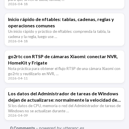
2026-04-18
Inicio rápido de nftables: tablas, cadenas, reglas y
operaciones comunes
Un inicio rápido y práctico de nftables: comprenda la tabla, la
cadena y la regla, luego use …
2026-04-18
go2rtc con RTSP de cámaras Xiaomi: conectar NVR,
HomeKit y Frigate
Nota práctica para obtener el flujo RTSP de una cámara Xiaomi con
go2rtc y reutilizarlo en NVR, …
2026-04-11
Los datos del Administrador de tareas de Windows
dejan de actualizarse: normalmente la velocidad de
actualización está en pausa
Si los datos de CPU, memoria o red del Administrador de tareas de
Windows no se actualizan durante …
2026-04-09