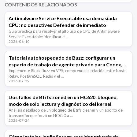
CONTENIDOS RELACIONADOS
Antimalware Service Executable usa demasiada
CPU: no desactives Defender de inmediato
Guía práctica para resolver el alto uso de CPU de Antimalware
Service Executable: identificar el …
2026-06-10
Tutorial autohospedado de Buzz: configurar un
espacio de trabajo de agente privado para Codex,
Claude Code y el equipo
Implemente Block Buzz en VPS, comprenda la relación entre Nostr
Relay, PostgreSQL, Redis y el …
2026-07-29
Dos fallos de Btrfs zoned en un HC620: bloqueo,
modo de solo lectura y diagnóstico del kernel
Análisis detallado de un bloqueo de Btrfs cleaner y un aborto de
transacción que forzó un HC620 a …
2026-07-24
Cómo instalar Joplin Server: servidor privado de