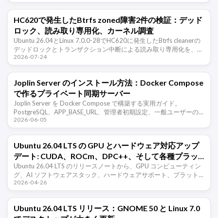
HC620で発生したBtrfs zoned障害2件の検証：デッド
ロック、読み取り専用化、カーネル調査
Ubuntu 26.04とLinux 7.0.0-28でHC620に発生したBtrfs cleanerの
デッドロックとトランザクション中断による読み取り専用化を、ロ
2026-07-24
グ、復旧コマンド、データ検証、カーネ …
Joplin Server のインストール方法：Docker Compose
で作るプライベート同期サーバー
Joplin Server を Docker Compose で構築する実用ガイド。
PostgreSQL、APP_BASE_URL、管理者初期設定、一般ユーザーの
2026-06-05
有効化、クライアント同期、HTTPS …
Ubuntu 26.04 LTS の GPU とハードウェア対応アップ
デート: CUDA、ROCm、DPC++、そして各種プラッ
トフォームの変更
Ubuntu 26.04 LTS のリリースノートから、GPU コンピューティン
グ、AI ソフトウェアスタック、ハードウェアサポート、プラット
2026-04-26
フォーム要件に関する更新を整理します。対象は …
Ubuntu 26.04 LTS リリース：GNOME 50 と Linux 7.0