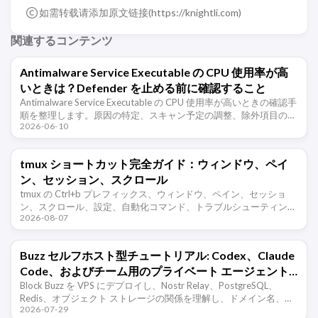
如需转载请添加原文链接(
https://knightli.com
)
関連するコンテンツ
Antimalware Service Executable の CPU 使用率が高
いときは？Defender を止める前に確認すること
Antimalware Service Executable の CPU 使用率が高いときの確認手
順を整理します。原因の特定、スキャン予定の調整、除外項目の追
2026-06-10
加、Windows Defender を無 …
tmux ショートカット完全ガイド：ウィンドウ、ペイ
ン、セッション、スクロール
tmux の Ctrl+b プレフィックス、ウィンドウ、ペイン、セッショ
ン、スクロール、設定、自動化コマンド、トラブルシューティング
2026-08-07
をまとめた実用ガイドです。
Buzz セルフホスト型チュートリアル: Codex、Claude
Code、およびチーム用のプライベート エージェント
ワークスペースをセットアップする
Block Buzz を VPS にデプロイし、Nostr Relay、PostgreSQL、
Redis、オブジェクト ストレージの関係を理解し、ドメイン名、
2026-07-29
TLS、エージェント ID、バックアップ、 …