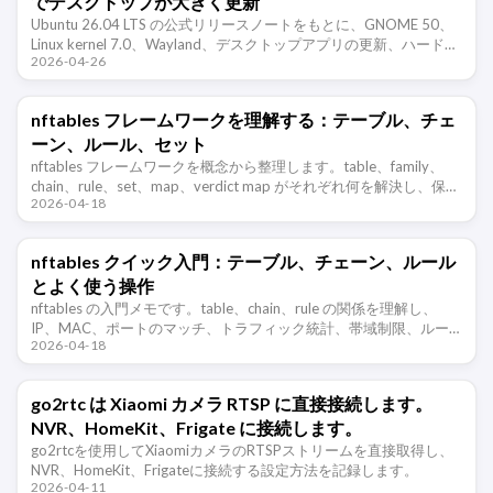
でデスクトップが大きく更新
Ubuntu 26.04 LTS の公式リリースノートをもとに、GNOME 50、
Linux kernel 7.0、Wayland、デスクトップアプリの更新、ハードウ
2026-04-26
ェア要件、アップグレード経路などの …
nftables フレームワークを理解する：テーブル、チェ
ーン、ルール、セット
nftables フレームワークを概念から整理します。table、family、
chain、rule、set、map、verdict map がそれぞれ何を解決し、保守
2026-04-18
しやすいファイアウォールルールを …
nftables クイック入門：テーブル、チェーン、ルール
とよく使う操作
nftables の入門メモです。table、chain、rule の関係を理解し、
IP、MAC、ポートのマッチ、トラフィック統計、帯域制限、ルー
2026-04-18
ル削除などの基本操作を整理します。
go2rtc は Xiaomi カメラ RTSP に直接接続します。
NVR、HomeKit、Frigate に接続します。
go2rtcを使用してXiaomiカメラのRTSPストリームを直接取得し、
NVR、HomeKit、Frigateに接続する設定方法を記録します。
2026-04-11