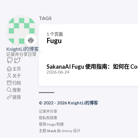
TAGS
1 个页面
🍥
Fugu
KnightLi的博客
记录并分享日常
SakanaAI Fugu 使用指南：如何在 
主页
2026-06-24
关于
归档
搜索
链接
© 2022 - 2026 KnightLi的博客
记录并分享
隐私权政策
使用
Hugo
构建
主题
Stack
由
Jimmy
设计