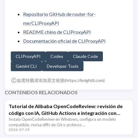
Repositorio GitHub de router-for-
me/CLIProxyAPI
README chino de CLIProxyAPI
Documentación oficial de CLIProxyAPI
CLIProxyAPI
Codex
Claude Code
Gemini CLI
Developer Tools
如需转载请添加原文链接(
https://knightli.com
)
CONTENIDOS RELACIONADOS
Tutorial de Alibaba OpenCodeReview: revisión de
código con IA, GitHub Actions e integración con
Claude Code
Instala OpenCodeReview en Windows, configura un modelo
compatible, revisa diffs de Git o archivos …
2026-07-29