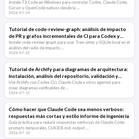
OpenCode
Instale T3 Code en Windows para controlar Codex, Claude Code,
Cursor y OpenCode nativos desde la …
2026-07-29
Tutorial de code-review-graph: análisis de impacto
de PR y grafos incrementales de CI para Codex y
Claude Code
Instale code-review-graph para usar Tree-sitter y SQLite local en el
análisis del radio de impacto …
2026-07-22
Tutorial de Archify para diagramas de arquitectura:
instalación, análisis del repositorio, validación y
solución de problemas
Use Archify con Codex CLI, Claude Code y otros agentes para
crear diagramas verificables de …
2026-07-15
Cómo hacer que Claude Code sea menos verboso:
respuestas más cortas y estilo informe de ingeniería
Guía práctica para reducir respuestas verbosas de Claude Code:
prompts temporales, CLAUDE.md, output …
2026-07-10