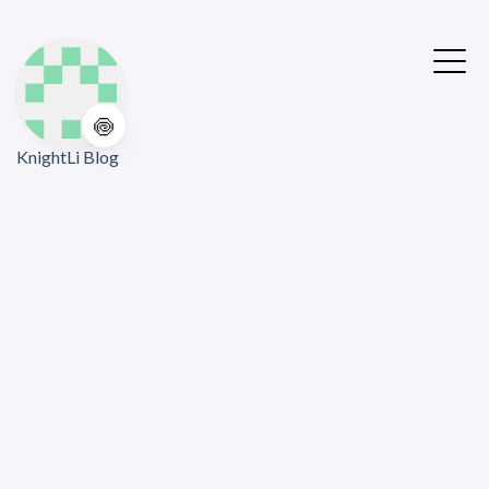
🍥
KnightLi Blog