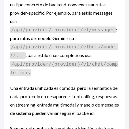
un tipo concreto de backend, conviene usar rutas
provider-specific. Por ejemplo, para estilo messages
usa
;
/api/provider/{provider}/v1/messages
para rutas de modelo Gemini usa
/api/provider/{provider}/v1beta/model
; para estilo chat-completions usa
s/...
/api/provider/{provider}/v1/chat/comp
.
letions
Una entrada unificada es cómoda, pero la semántica de
cada protocolo no desaparece. Tool calling, respuestas
en streaming, entrada multimodal y manejo de mensajes
de sistema pueden variar según el backend.
Segundo, el nombre del modelo no identifica de forma