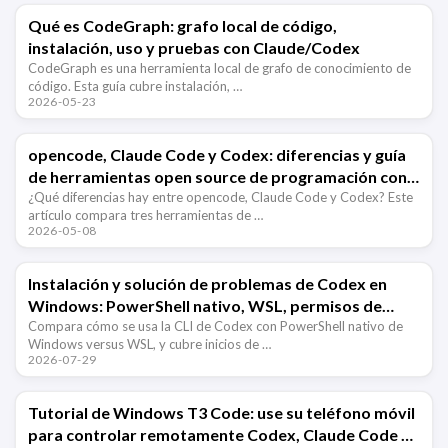
Qué es CodeGraph: grafo local de código,
instalación, uso y pruebas con Claude/Codex
CodeGraph es una herramienta local de grafo de conocimiento de
código. Esta guía cubre instalación, …
2026-05-23
opencode, Claude Code y Codex: diferencias y guía
de herramientas open source de programación con
IA
¿Qué diferencias hay entre opencode, Claude Code y Codex? Este
artículo compara tres herramientas de …
2026-05-08
Instalación y solución de problemas de Codex en
Windows: PowerShell nativo, WSL, permisos de
zona de pruebas y problemas de ruta
Compara cómo se usa la CLI de Codex con PowerShell nativo de
Windows versus WSL, y cubre inicios de …
2026-07-29
Tutorial de Windows T3 Code: use su teléfono móvil
para controlar remotamente Codex, Claude Code y