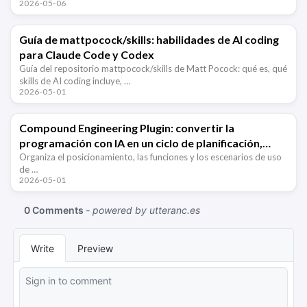
2026-05-06
Guía de mattpocock/skills: habilidades de AI coding
para Claude Code y Codex
Guía del repositorio mattpocock/skills de Matt Pocock: qué es, qué
skills de AI coding incluye, …
2026-05-01
Compound Engineering Plugin: convertir la
programación con IA en un ciclo de planificación,
ejecución y revisión
Organiza el posicionamiento, las funciones y los escenarios de uso
de …
2026-05-01