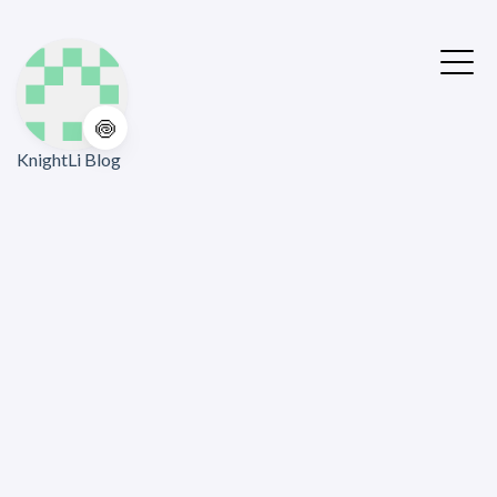
🍥
KnightLi Blog