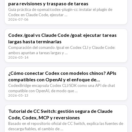
para revisiones y traspaso de tareas
Guía práctica de openai/codex-plugin-cc: instalar el plugin de
Codex en Claude Code, ejecutar …
2026-07-06
Codex /goal vs Claude Code /goal: ejecutar tareas
largas hasta terminarlas
Comparación del comando /goal en Codex CLI y Claude Code:
ambos apuntan a tareas largas y …
2026-05-14
¿Cómo conectar Codex con modelos chinos? APIs
compatibles con OpenAI y el enfoque de
CodexBridge
CodexBridge encapsula Codex CLI/SDK como una API de chat
compatible con OpenAI, de modo que …
2026-05-13
Tutorial de CC Switch: gestión segura de Claude
Code, Codex, MCP y reversiones
Basado en el repositorio oficial de CC Switch, explica las fuentes de
descarga fiables, el cambio de …