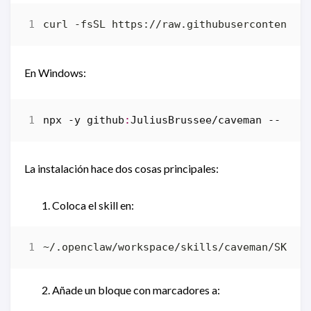
curl -fsSL https://raw.githubusercontent.c
En Windows:
npx
-y
github
:
JuliusBrussee
/
caveman
--
-
-o
La instalación hace dos cosas principales:
Coloca el skill en:
Añade un bloque con marcadores a: