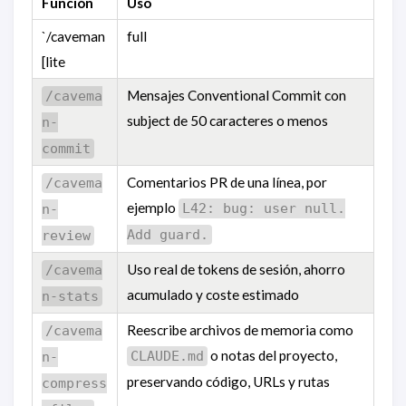
Función
Uso
`/caveman
full
[lite
Mensajes Conventional Commit con
/cavema
subject de 50 caracteres o menos
n-
commit
Comentarios PR de una línea, por
/cavema
ejemplo
L42: bug: user null.
n-
Add guard.
review
Uso real de tokens de sesión, ahorro
/cavema
acumulado y coste estimado
n-stats
Reescribe archivos de memoria como
/cavema
o notas del proyecto,
CLAUDE.md
n-
preservando código, URLs y rutas
compress