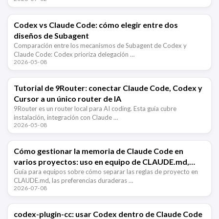
Codex vs Claude Code: cómo elegir entre dos
diseños de Subagent
Comparación entre los mecanismos de Subagent de Codex y
Claude Code: Codex prioriza delegación …
2026-05-08
Tutorial de 9Router: conectar Claude Code, Codex y
Cursor a un único router de IA
9Router es un router local para AI coding. Esta guía cubre
instalación, integración con Claude …
2026-05-08
Cómo gestionar la memoria de Claude Code en
varios proyectos: uso en equipo de CLAUDE.md,
Memory y Hooks
Guía para equipos sobre cómo separar las reglas de proyecto en
CLAUDE.md, las preferencias duraderas …
2026-07-08
codex-plugin-cc: usar Codex dentro de Claude Code