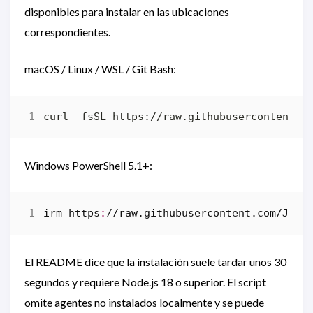
disponibles para instalar en las ubicaciones
correspondientes.
macOS / Linux / WSL / Git Bash:
curl -fsSL https://raw.githubusercontent.c
Windows PowerShell 5.1+:
irm 
https
:
//
raw
.
githubusercontent
.
com
/
Juli
El README dice que la instalación suele tardar unos 30
segundos y requiere Node.js 18 o superior. El script
omite agentes no instalados localmente y se puede