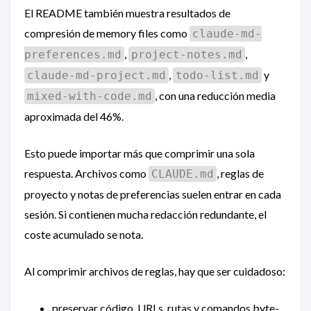
El README también muestra resultados de
compresión de memory files como
claude-md-
,
,
preferences.md
project-notes.md
,
y
claude-md-project.md
todo-list.md
, con una reducción media
mixed-with-code.md
aproximada del 46%.
Esto puede importar más que comprimir una sola
respuesta. Archivos como
, reglas de
CLAUDE.md
proyecto y notas de preferencias suelen entrar en cada
sesión. Si contienen mucha redacción redundante, el
coste acumulado se nota.
Al comprimir archivos de reglas, hay que ser cuidadoso:
preservar código, URLs, rutas y comandos byte-