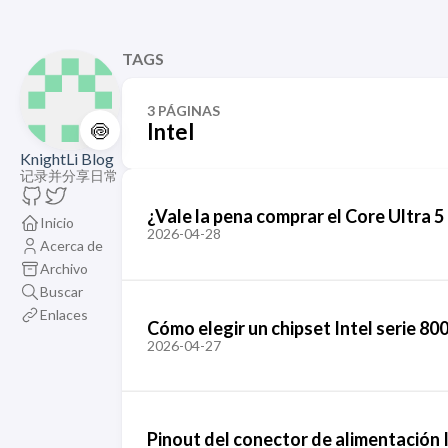
TAGS
3 PÁGINAS
🍥
Intel
KnightLi Blog
记录并分享日常
¿Vale la pena comprar el Core Ultra 
Inicio
2026-04-28
Acerca de
Archivo
Buscar
Enlaces
Cómo elegir un chipset Intel serie 8
2026-04-27
Pinout del conector de alimentación