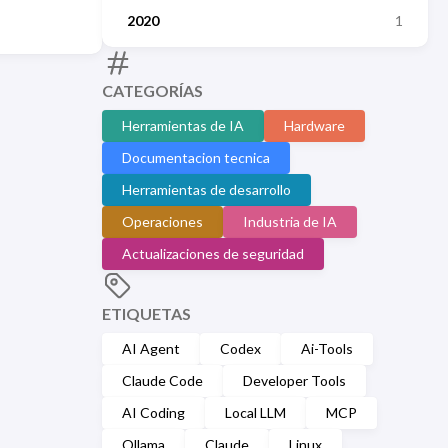
2020
1
CATEGORÍAS
Herramientas de IA
Hardware
Documentacion tecnica
Herramientas de desarrollo
Operaciones
Industria de IA
Actualizaciones de seguridad
ETIQUETAS
AI Agent
Codex
Ai-Tools
Claude Code
Developer Tools
AI Coding
Local LLM
MCP
Ollama
Claude
Linux