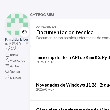
CATEGORIES
60 PÁGINAS
🍥
Documentacion tecnica
Documentacion tecnica, referencias de coman
KnightLi Blog
记录并分享日常
Inicio
Inicio rápido de la API de Kimi K3: Py
Acerca de
2026-07-18
Archivo
Buscar
Enlaces
Novedades de Windows 11 26H2: qué n
2026-07-07
Cómo elegir los cinco modos de MinerU