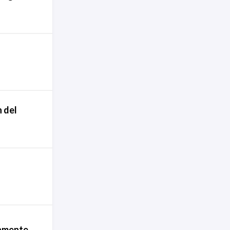
n del
tamente