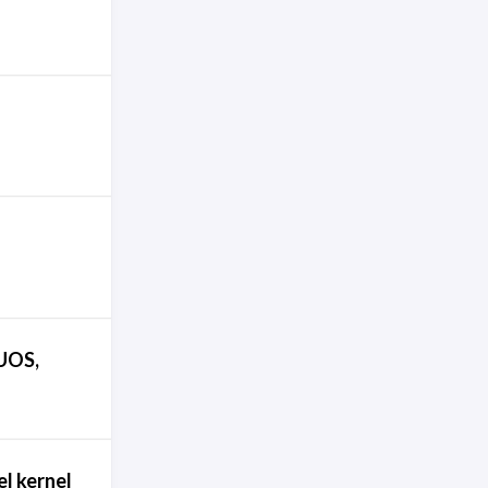
/UOS,
el kernel