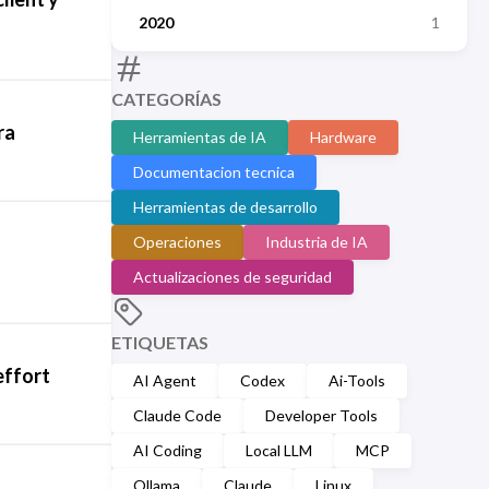
2020
1
CATEGORÍAS
ra
Herramientas de IA
Hardware
Documentacion tecnica
Herramientas de desarrollo
Operaciones
Industria de IA
Actualizaciones de seguridad
ETIQUETAS
effort
AI Agent
Codex
Ai-Tools
Claude Code
Developer Tools
AI Coding
Local LLM
MCP
Ollama
Claude
Linux