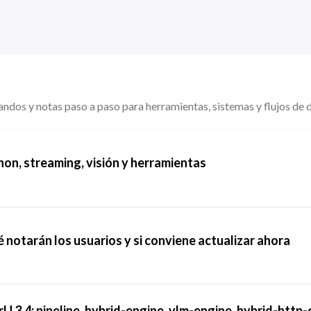
dos y notas paso a paso para herramientas, sistemas y flujos de d
thon, streaming, visión y herramientas
otarán los usuarios y si conviene actualizar ahora
 3.4: pipeline, hybrid-engine, vlm-engine, hybrid-http-c