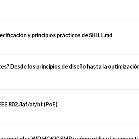
ecificación y principios prácticos de SKILL.md
es? Desde los principios de diseño hasta la optimizació
IEEE 802.3af/at/bt (PoE)
as unidades WD HC620 SMR y cómo utilizarlas correc