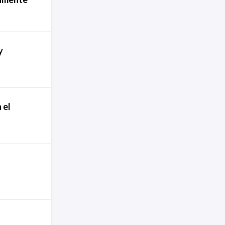
y
 el