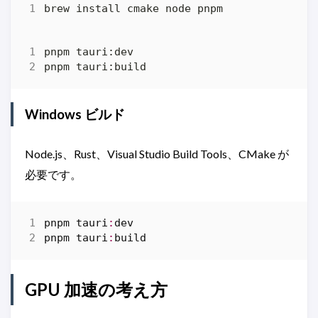
Windows ビルド
Node.js、Rust、Visual Studio Build Tools、CMake が
必要です。
pnpm
tauri
:
dev
pnpm
tauri
:
build
GPU 加速の考え方