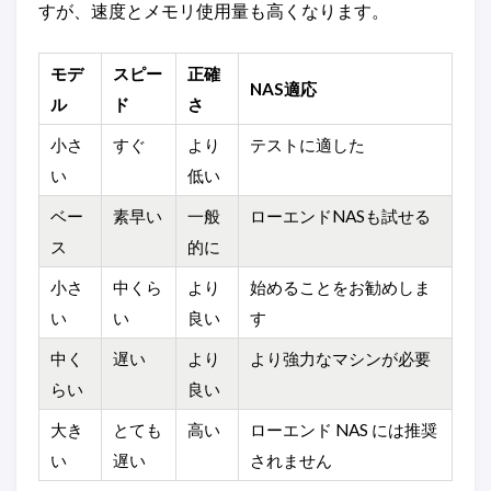
すが、速度とメモリ使用量も高くなります。
モデ
スピー
正確
NAS適応
ル
ド
さ
小さ
すぐ
より
テストに適した
い
低い
ベー
素早い
一般
ローエンドNASも試せる
ス
的に
小さ
中くら
より
始めることをお勧めしま
い
い
良い
す
中く
遅い
より
より強力なマシンが必要
らい
良い
大き
とても
高い
ローエンド NAS には推奨
い
遅い
されません