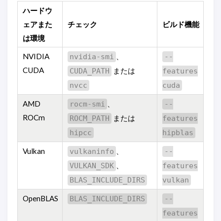
ハードウ
ェアまた
チェック
ビルド機能
は環境
NVIDIA
、
nvidia-smi
--
CUDA
または
CUDA_PATH
features
nvcc
cuda
AMD
、
rocm-smi
--
ROCm
または
ROCM_PATH
features
hipcc
hipblas
Vulkan
、
vulkaninfo
--
、
VULKAN_SDK
features
BLAS_INCLUDE_DIRS
vulkan
OpenBLAS
BLAS_INCLUDE_DIRS
--
features