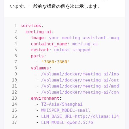
います。一般的な構造の例を次に示します。
services
:
meeting-ai
:
image
:
your-meeting-assistant-image:l
container_name
:
meeting-ai
restart
:
unless-stopped
ports
:
- 
"7860:7860"
volumes
:
- 
/volume1/docker/meeting-ai/input:
- 
/volume1/docker/meeting-ai/output
- 
/volume1/docker/meeting-ai/models
- 
/volume1/docker/meeting-ai/config
environment
:
- 
TZ=Asia/Shanghai
- 
WHISPER_MODEL=small
- 
LLM_BASE_URL=http://ollama:11434
- 
LLM_MODEL=qwen2.5:7b