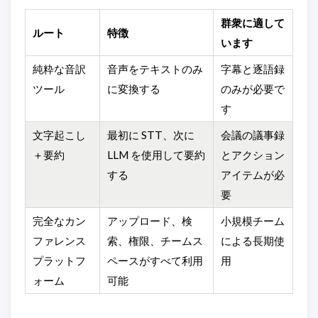
群衆に適して
ルート
特徴
います
純粋な音訳
音声をテキストのみ
字幕と逐語録
ツール
に変換する
のみが必要で
す
文字起こし
最初に STT、次に
会議の議事録
＋要約
LLM を使用して要約
とアクション
する
アイテムが必
要
完全なカン
アップロード、検
小規模チーム
ファレンス
索、権限、チームス
による長期使
プラットフ
ペースがすべて利用
用
ォーム
可能