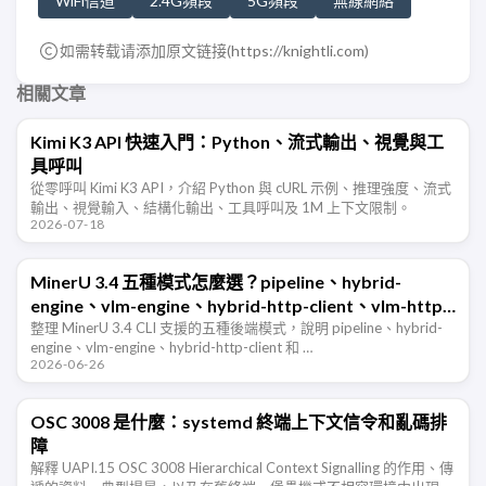
WiFi信道
2.4G頻段
5G頻段
無線網絡
如需转载请添加原文链接(
https://knightli.com
)
相關文章
Kimi K3 API 快速入門：Python、流式輸出、視覺與工
具呼叫
從零呼叫 Kimi K3 API，介紹 Python 與 cURL 示例、推理強度、流式
輸出、視覺輸入、結構化輸出、工具呼叫及 1M 上下文限制。
2026-07-18
MinerU 3.4 五種模式怎麼選？pipeline、hybrid-
engine、vlm-engine、hybrid-http-client、vlm-http-
client 一篇看懂
整理 MinerU 3.4 CLI 支援的五種後端模式，說明 pipeline、hybrid-
engine、vlm-engine、hybrid-http-client 和 …
2026-06-26
OSC 3008 是什麼：systemd 終端上下文信令和亂碼排
障
解釋 UAPI.15 OSC 3008 Hierarchical Context Signalling 的作用、傳