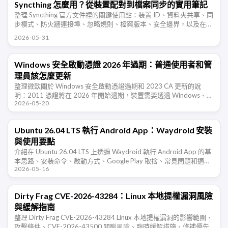
Syncthing 怎麼用？從裝置配對到檔案同步的實用筆記
整理 Syncthing 官方文件裡的關鍵使用點：裝置 ID、資料夾共享、同
步模式、防火牆連接埠、忽略規則、檔案版本、安全邊界，以及在
NAS、Windows、Android 多裝置同步時需要注意的地 …
2026-05-31
Windows 安全啟動憑證 2026 年過期：普通使用者和管
理員該怎麼更新
整理微軟關於 Windows 安全啟動憑證過期和 2023 CA 更新的說
明：2011 憑證將在 2026 年開始過期，裝置需要透過 Windows、韌
2026-05-20
體或 OEM 更新遷移到新憑證，避免失去後續安全 …
Ubuntu 26.04 LTS 執行 Android App：Waydroid 安裝
與使用要點
介紹在 Ubuntu 26.04 LTS 上透過 Waydroid 執行 Android App 的基
本思路、安裝命令、啟動方式、Google Play 取捨、常見問題和適合
2026-05-16
場景。
Dirty Frag CVE-2026-43284：Linux 本地提權漏洞風險
與緩解指南
整理 Dirty Frag CVE-2026-43284 Linux 本地提權漏洞的影響範圍、
攻擊條件、CVE-2026-43500 關聯風險、臨時緩解措施、修補優先