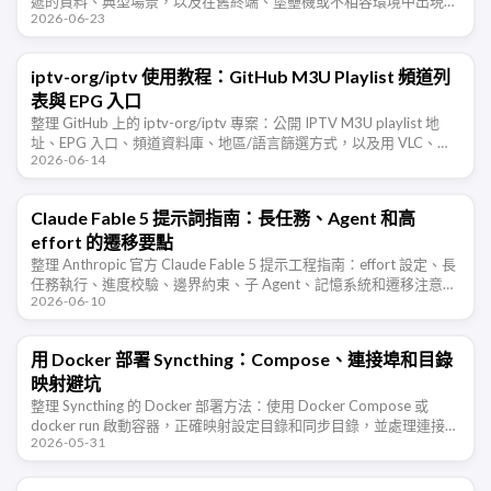
遞的資料、典型場景，以及在舊終端、堡壘機或不相容環境中出現亂
2026-06-23
碼時的排查和禁用方法。
iptv-org/iptv 使用教程：GitHub M3U Playlist 頻道列
表與 EPG 入口
整理 GitHub 上的 iptv-org/iptv 專案：公開 IPTV M3U playlist 地
址、EPG 入口、頻道資料庫、地區/語言篩選方式，以及用 VLC、
2026-06-14
IINA、PotPlayer …
Claude Fable 5 提示詞指南：長任務、Agent 和高
effort 的遷移要點
整理 Anthropic 官方 Claude Fable 5 提示工程指南：effort 設定、長
任務執行、進度校驗、邊界約束、子 Agent、記憶系統和遷移注意事
2026-06-10
項。
用 Docker 部署 Syncthing：Compose、連接埠和目錄
映射避坑
整理 Syncthing 的 Docker 部署方法：使用 Docker Compose 或
docker run 啟動容器，正確映射設定目錄和同步目錄，並處理連接
2026-05-31
埠、防火牆、PUID/PGID 權限 …