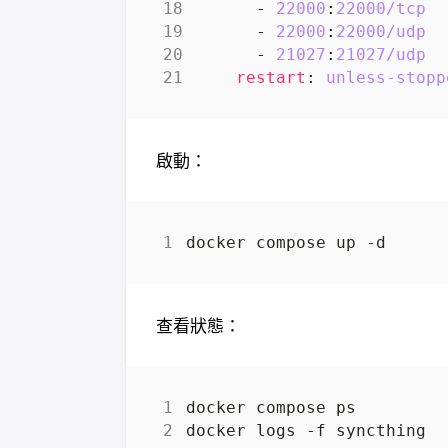
- 
22000
:
22000
/tcp
- 
22000
:
22000
/udp
- 
21027
:
21027
/udp
restart
:
unless-stopp
啟動：
查看狀態：