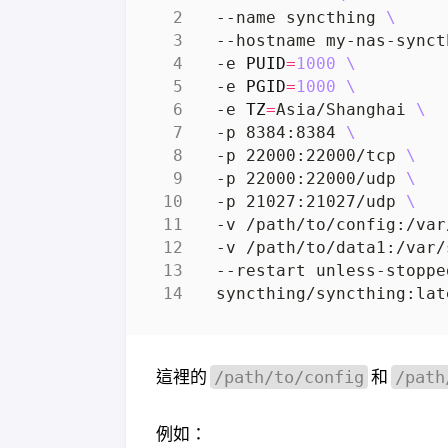
  --name syncthing 
  --hostname my-nas-synct
  -e 
PUID
=
1000
  -e 
PGID
=
1000
  -e 
TZ
=
Asia/Shanghai 
  -p 8384:8384 
  -p 22000:22000/tcp 
  -p 22000:22000/udp 
  -p 21027:21027/udp 
  -v /path/to/config:/var
  -v /path/to/data1:/var/
  --restart unless-stoppe
這裡的
和
/path/to/config
/path
例如：