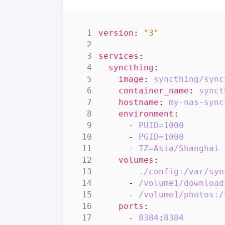
version
:
"3"
services
:
syncthing
:
image
:
syncthing/sync
container_name
:
synct
hostname
:
my-nas-sync
environment
:
- 
PUID=1000
- 
PGID=1000
- 
TZ=Asia/Shanghai
volumes
:
- 
./config:/var/syn
- 
/volume1/download
- 
/volume1/photos:/
ports
:
- 
8384
:
8384