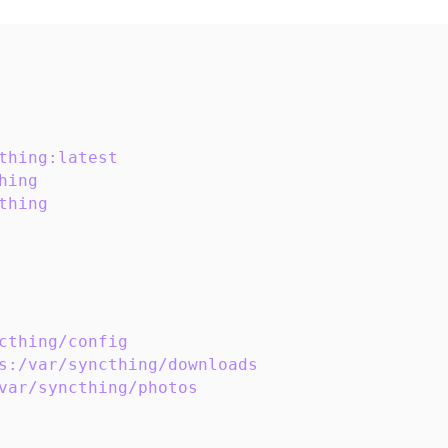
thing:latest
hing
thing
cthing/config
s:/var/syncthing/downloads
var/syncthing/photos