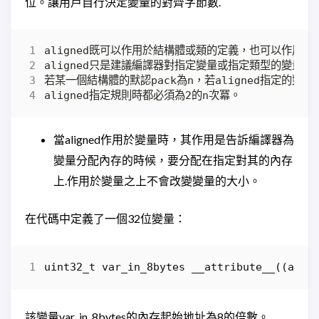
位。讓用戶自行決定變量的對齊字節數.
當aligned作用於變量時，其作用是告訴編譯器為
變量分配內存的時候，要分配在指定對其的內存
上.作用於變量之上不會改變變量的大小。
在代碼中定義了一個32位變量：
uint32_t
var_in_8bytes
__attribute__
((
alig
該變量var_in_8bytes的內存起始地址為8的倍數。