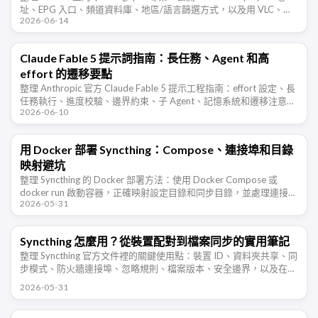
址、EPG 入口、頻道資料庫、地區/語言篩選方式，以及用 VLC、
2026-06-14
IINA、PotPlayer …
Claude Fable 5 提示詞指南：長任務、Agent 和高
effort 的遷移要點
整理 Anthropic 官方 Claude Fable 5 提示工程指南：effort 設定、長
任務執行、進度校驗、邊界約束、子 Agent、記憶系統和遷移注意事
2026-06-10
項。
用 Docker 部署 Syncthing：Compose、連接埠和目錄
映射避坑
整理 Syncthing 的 Docker 部署方法：使用 Docker Compose 或
docker run 啟動容器，正確映射設定目錄和同步目錄，並處理連接
2026-05-31
埠、防火牆、PUID/PGID 權限 …
Syncthing 怎麼用？從裝置配對到檔案同步的實用筆記
整理 Syncthing 官方文件裡的關鍵使用點：裝置 ID、資料夾共享、同
步模式、防火牆連接埠、忽略規則、檔案版本、安全邊界，以及在
NAS、Windows、Android 多裝置同步時需要注意的地 …
2026-05-31