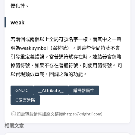
優化掉。
weak
若兩個或兩個以上全局符號名字一樣，而其中之一聲
明為weak symbol（弱符號），則這些全局符號不會
引發重定義錯誤。當普通符號存在時，連結器會忽略
掉弱符號，如果不存在普通符號，則使用弱符號。 可
以實現類似重載，回調之類的功能。
GNU C
__Attribute__
編譯器屬性
C語言進階
如需转载请添加原文链接(
https://knightli.com
)
相關文章