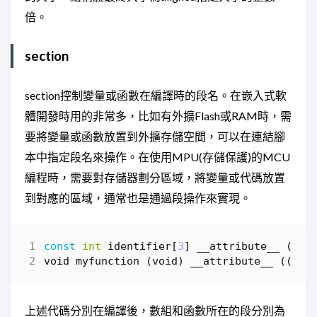
倍。
section
section控制變量或函數在編譯時的段名。在嵌入式軟
體開發時用的非常多，比如有外擴Flash或RAM時，需
要將變量或函數放置到外擴存儲空間，可以在連結腳
本中指定段名來操作。在使用MPU(存儲保護)的MCU
編程時，需要對存儲器劃分區域，將變量或代碼放置
到對應的區域，通常也是通過段操作來實現。
const
int
identifier
[
3
]
__attribute__
((
se
void
myfunction
(
void
)
__attribute__
((
sec
上述代碼分別在編譯後，數組和函數所在的段分別為