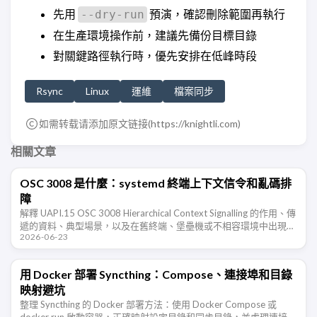
先用
預演，確認刪除範圍再執行
--dry-run
在生產環境操作前，建議先備份目標目錄
對關鍵路徑執行時，優先安排在低峰時段
Rsync
Linux
運維
檔案同步
如需转载请添加原文链接(
https://knightli.com
)
相關文章
OSC 3008 是什麼：systemd 終端上下文信令和亂碼排
障
解釋 UAPI.15 OSC 3008 Hierarchical Context Signalling 的作用、傳
遞的資料、典型場景，以及在舊終端、堡壘機或不相容環境中出現亂
2026-06-23
碼時的排查和禁用方法。
用 Docker 部署 Syncthing：Compose、連接埠和目錄
映射避坑
整理 Syncthing 的 Docker 部署方法：使用 Docker Compose 或
docker run 啟動容器，正確映射設定目錄和同步目錄，並處理連接