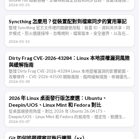
2026-05-31
埠、防火牆、PUID/PGID 權限 …
Syncthing 怎麼用？從裝置配對到檔案同步的實用筆記
整理 Syncthing 官方文件裡的關鍵使用點：裝置 ID、資料夾共享、同
步模式、防火牆連接埠、忽略規則、檔案版本、安全邊界，以及在
NAS、Windows、Android 多裝置同步時需要注意的地 …
2026-05-31
Dirty Frag CVE-2026-43284：Linux 本地提權漏洞風險
與緩解指南
整理 Dirty Frag CVE-2026-43284 Linux 本地提權漏洞的影響範圍、
攻擊條件、CVE-2026-43500 關聯風險、臨時緩解措施、修補優先
2026-05-09
級和入侵後檢查建議。
2026 年 Linux 桌面發行版怎麼選：Ubuntu、
Deepin/UOS、Linux Mint 和 Fedora 對比
從桌面端使用角度，對比 2026 年 Ubuntu 26.04 LTS、
Deepin/UOS、Linux Mint 和 Fedora 的易用性、穩定性、軟體生
2026-05-07
態、新技術支援和適合人群。
Git 如何追蹤檔案可執行權限（+x）