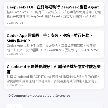
DeepSeek-TUI：在終端裡執行 DeepSeek 編程 Agent
整理 DeepSeek-TUI 的定位、安裝方式、核心功能和使用建議：它是
執行在終端裡的 DeepSeek 編程 Agent，支援檔案編輯、命令執行、
Plan/Agent/YOLO 模式、Auto …
2026-05-08
Codex App 保姆級上手：安裝、沙箱、並行任務、
Skills 與 MCP
Codex App 完整上手指南：安裝登入、專案與任務管理、沙箱權
限、上下文、模型選擇、Git、worktree、雲端執行、AGENTS.md、
2026-05-06
外掛、Skills、MCP 和電腦自動化。
Claude.md 不是越長越好：AI 編程全域記憶文件該怎麼
寫
整理 Claude.md 和 AGENTS.md 這類 AI 編程全域記憶文件的作用、
常見誤區和編寫原則：少寫介紹，多寫長期有效的約束，把流程沉澱
2026-04-29
到技能或命令裡。