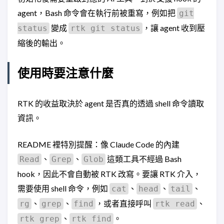
agent，Bash 命令會在執行前被重寫，例如把
git
變成
，讓 agent 收到壓
status
rtk git status
縮後的輸出。
使用時要注意什麼
RTK 的收益取決於 agent 是否真的透過 shell 命令讀取
資訊。
README 裡特別提醒：像 Claude Code 的內建
、
、
這類工具不經過 Bash
Read
Grep
Glob
hook，因此不會自動被 RTK 改寫。要讓 RTK 介入，
需要使用 shell 命令，例如
、
、
、
cat
head
tail
、
、
，或者直接呼叫
、
rg
grep
find
rtk read
、
。
rtk grep
rtk find