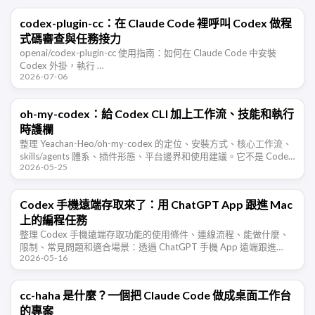
codex-plugin-cc：在 Claude Code 裡呼叫 Codex 做程
式碼審查與任務接力
openai/codex-plugin-cc 使用指南：如何在 Claude Code 中安裝
Codex 外掛，執行 …
2026-07-06
oh-my-codex：給 Codex CLI 加上工作流、技能和執行
時護欄
整理 Yeachan-Heo/oh-my-codex 的定位、安裝方式、核心工作流、
skills/agents 體系、插件形態、平台邊界和使用建議。它不是 Codex
2026-05-25
的替代品，而是給 Codex …
Codex 手機遠端存取來了：用 ChatGPT App 跟進 Mac
上的編程任務
整理 Codex 手機遠端存取功能的使用條件、連線流程、能做什麼、
限制、常見問題和適合場景：透過 ChatGPT 手機 App 遠端跟進
2026-05-16
Mac 上執行的 Codex 編程任務。
cc-haha 是什麼？一個把 Claude Code 做成桌面工作台
的專案