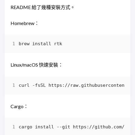
README 給了幾種安裝方式。
Homebrew：
Linux/macOS 快速安裝：
curl -fsSL https://raw.githubusercontent.c
Cargo：