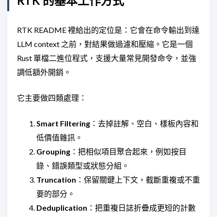
RTK 的基本工作方式
RTK README 裡給出的定位是：它會在命令輸出到達
LLM context 之前，對結果做過濾和壓縮。它是一個
Rust 單檔二進位程式，支援大量常見開發命令，並強
調低額外開銷。
它主要做四類處理：
Smart Filtering
：去掉註解、空白、樣板內容和
低價值雜訊。
Grouping
：把相似項目聚合起來，例如按目
錄、錯誤類型或狀態分組。
Truncation
：保留關鍵上下文，截斷重複或不重
要的部分。
Deduplication
：把重複日誌折疊成更短的計數