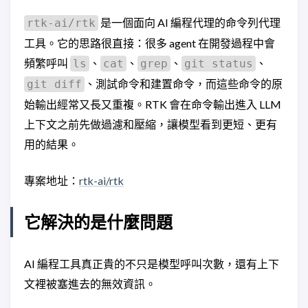
是一個面向 AI 編程代理的命令列代理
rtk-ai/rtk
工具。它的思路很直接：很多 agent 在開發過程中會
頻繁呼叫
、
、
、
、
ls
cat
grep
git status
、測試命令和建置命令，而這些命令的原
git diff
始輸出經常又長又重複。RTK 會在命令輸出進入 LLM
上下文之前先做過濾和壓縮，讓模型看到更短、更有
用的結果。
專案地址：
rtk-ai/rtk
它解決的是什麼問題
AI 編程工具真正貴的不只是模型呼叫次數，還有上下
文裡被塞進去的無效資訊。