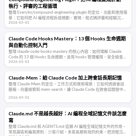
執行、評審的工程循環
整理 EveryInc/compound-engineering-plugin 的定位、功能和使用場
景：它如何把 AI 編程流程拆成規劃、實現、程式碼評審和經驗沉
2026-05-01
澱，並適配 Claude …
Claude Code Hooks Mastery：13 個 Hooks 生命週期
與自動化控制入門
整理 claude-code-hooks-mastery 的核心內容：如何理解 Claude
Code 的 13 個 Hooks 生命週期，並用 hooks 管理權限、安全檢查、
2026-05-01
上下文注入、子代理、團 …
Claude-Mem：給 Claude Code 加上跨會話長期記憶
整理 Claude-Mem 的定位、工作方式和使用場景：它如何透過會話
壓縮、向量檢索和 mem-search，讓 Claude Code 在跨會話開發中保
留專案上下文。
2026-05-01
Claude.md 不是越長越好：AI 編程全域記憶文件該怎麼
寫
整理 Claude.md 和 AGENTS.md 這類 AI 編程全域記憶文件的作用、
常見誤區和編寫原則：少寫介紹，多寫長期有效的約束，把流程沉澱