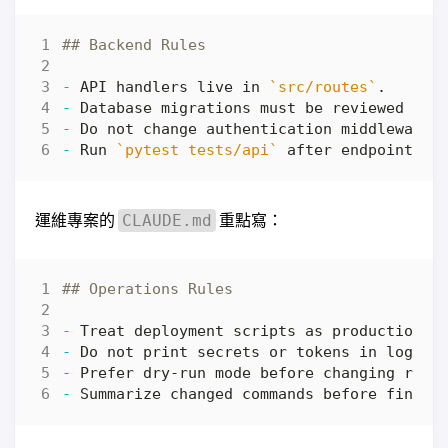
-
 API handlers live in 
`src/routes`
-
-
-
 Run 
`pytest tests/api`
運維專案的
重點寫：
CLAUDE.md
-
-
-
-