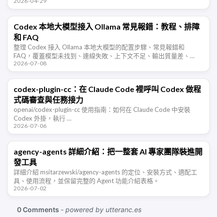
2026-04-29
到技能或命令裡。
Codex 本地大模型接入 Ollama 常見報錯：教程、排障
和 FAQ
整理 Codex 接入 Ollama 本地大模型的配置步驟、常見報錯和
FAQ，覆蓋模型未找到、連線失敗、上下文不足、輸出質量差、
2026-07-08
Windows/WSL 訪問等排障場景。
codex-plugin-cc：在 Claude Code 裡呼叫 Codex 做程
式碼審查與任務接力
openai/codex-plugin-cc 使用指南：如何在 Claude Code 中安裝
Codex 外掛，執行 …
2026-07-06
agency-agents 詳細介紹：把一整套 AI 專家團隊裝進開
發工具
詳細介紹 msitarzewski/agency-agents 的定位、安裝方式、適配工
具、使用流程，並保留完整的 Agent 功能介紹表格。
2026-07-02