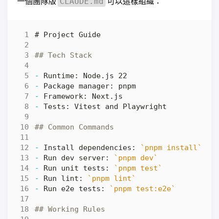
一個團隊版
可以這樣組織：
CLAUDE.md
-
-
-
-
-
 Install dependencies: 
`pnpm install`
-
 Run dev server: 
`pnpm dev`
-
 Run unit tests: 
`pnpm test`
-
 Run lint: 
`pnpm lint`
-
 Run e2e tests: 
`pnpm test:e2e`