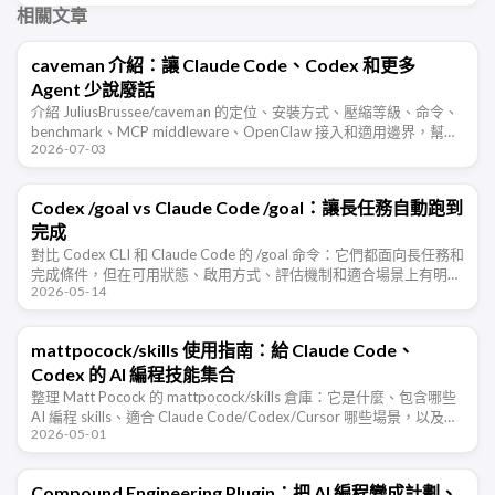
相關文章
caveman 介紹：讓 Claude Code、Codex 和更多
Agent 少說廢話
介紹 JuliusBrussee/caveman 的定位、安裝方式、壓縮等級、命令、
benchmark、MCP middleware、OpenClaw 接入和適用邊界，幫助
2026-07-03
開發者判斷這類 Agent …
Codex /goal vs Claude Code /goal：讓長任務自動跑到
完成
對比 Codex CLI 和 Claude Code 的 /goal 命令：它們都面向長任務和
完成條件，但在可用狀態、啟用方式、評估機制和適合場景上有明顯
2026-05-14
差異。
mattpocock/skills 使用指南：給 Claude Code、
Codex 的 AI 編程技能集合
整理 Matt Pocock 的 mattpocock/skills 倉庫：它是什麼、包含哪些
AI 編程 skills、適合 Claude Code/Codex/Cursor 哪些場景，以及如
2026-05-01
何改善 …
Compound Engineering Plugin：把 AI 編程變成計劃、